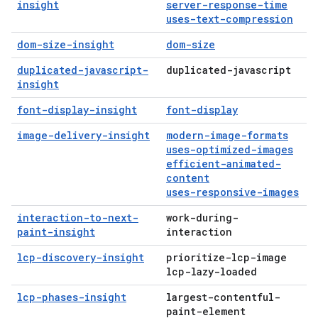
insight
server-response-time
uses-text-compression
dom-size-insight
dom-size
duplicated-javascript-
duplicated-javascript
insight
font-display-insight
font-display
image-delivery-insight
modern-image-formats
uses-optimized-images
efficient-animated-
content
uses-responsive-images
interaction-to-next-
work-during-
paint-insight
interaction
lcp-discovery-insight
prioritize-lcp-image
lcp-lazy-loaded
lcp-phases-insight
largest-contentful-
paint-element