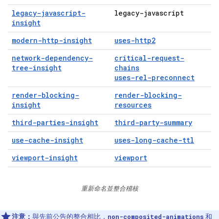
legacy-javascript-
legacy-javascript
insight
modern-http-insight
uses-http2
network-dependency-
critical-request-
tree-insight
chains
uses-rel-preconnect
render-blocking-
render-blocking-
insight
resources
third-parties-insight
third-party-summary
use-cache-insight
uses-long-cache-ttl
viewport-insight
viewport
重新命名並整合稽核
注意：
與
先前公告的整合
相比，
和
non-composited-animations