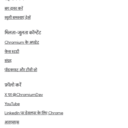
बग दायर करें
खुली समस्याएं देखें
मिलता-जुलता कॉन्टेंट
Chromium के अपडेट
केस स्टडी
संग्रह
पॉडकास्ट और टीवी शो
फ़ॉलो करें
X पर @ChromiumDev
YouTube
LinkedIn पर डेवलपर के लिए Chrome
आरएसएस