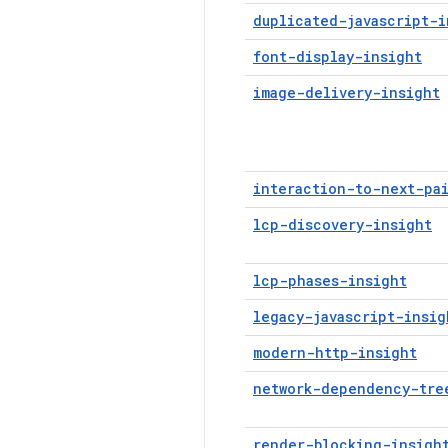
duplicated-javascript-i
font-display-insight
image-delivery-insight
interaction-to-next-pa
lcp-discovery-insight
lcp-phases-insight
legacy-javascript-insig
modern-http-insight
network-dependency-tre
render-blocking-insigh