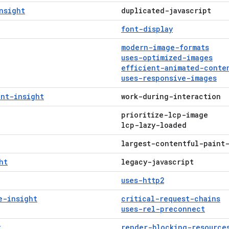
nsight
duplicated-javascript
font-display
modern-image-formats
uses-optimized-images
efficient-animated-conte
uses-responsive-images
int-insight
work-during-interaction
prioritize-lcp-image
lcp-lazy-loaded
largest-contentful-paint
ht
legacy-javascript
uses-http2
e-insight
critical-request-chains
uses-rel-preconnect
t
render-blocking-resource