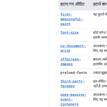
हटाए गए ऑडिट
हटाने क
first-
यह पुरानी 
meaningful-
paint
font-size
छोटे फ़ॉन्ट
इसके अलावा
no-document-
आजकल, पहले 
write
लिए, यह स
offscreen-
ब्राउज़र, स
images
हालांकि, इ
preload-fonts
ज़्यादा सुझ
third-party-
इस ऑडिट मे
facades
नहीं हैं. ह
uses-passive-
आजकल, पहले 
event-
लिए, यह स
listeners