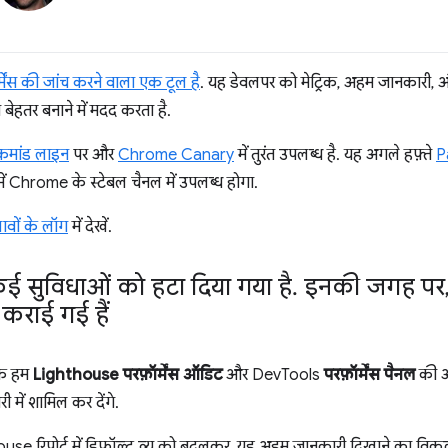
ेंस की जांच करने वाला एक टूल है
. यह डेवलपर को मेट्रिक, अहम जानकारी, औ
बेहतर बनाने में मदद करता है.
कमांड लाइन
पर और
Chrome Canary
में तुरंत उपलब्ध है. यह अगले हफ़्ते
P
ं Chrome के स्टेबल चैनल में उपलब्ध होगा.
ावों के लॉग
में देखें.
कई सुविधाओं को हटा दिया गया है
.
इनकी जगह पर
 कराई गई हैं
ि हम
Lighthouse परफ़ॉर्मेंस ऑडिट
और DevTools
परफ़ॉर्मेंस पैनल
की अह
 में शामिल कर देंगे.
use रिपोर्ट में डिफ़ॉल्ट व्यू को बदलकर, यह अहम जानकारी दिखाने का विकल