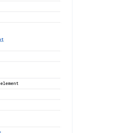
nt
-element
s