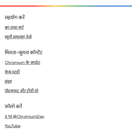
सहयोग करें
बग दायर करें
खुली समस्याएं देखें
मिलता-जुलता कॉन्टेंट
Chromium के अपडेट
केस स्टडी
संग्रह
पॉडकास्ट और टीवी शो
फ़ॉलो करें
X पर @ChromiumDev
YouTube