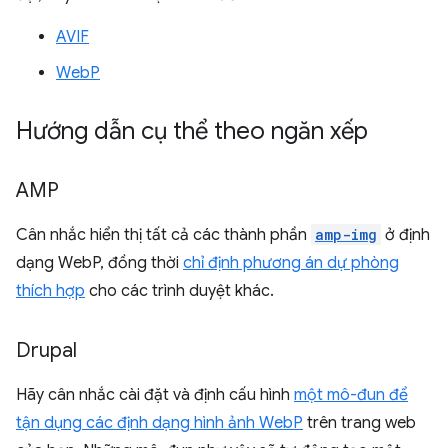
AVIF
WebP
Hướng dẫn cụ thể theo ngăn xếp
AMP
Cân nhắc hiển thị tất cả các thành phần
amp-img
ở định
dạng WebP, đồng thời
chỉ định phương án dự phòng
thích hợp
cho các trình duyệt khác.
Drupal
Hãy cân nhắc cài đặt và định cấu hình
một mô-đun để
tận dụng các định dạng hình ảnh WebP
trên trang web