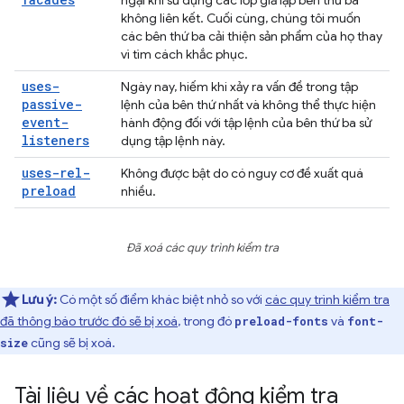
ngại khi sử dụng các lớp giả lập bên thứ ba
không liên kết. Cuối cùng, chúng tôi muốn
các bên thứ ba cải thiện sản phẩm của họ thay
vì tìm cách khắc phục.
uses-
Ngày nay, hiếm khi xảy ra vấn đề trong tập
passive-
lệnh của bên thứ nhất và không thể thực hiện
event-
hành động đối với tập lệnh của bên thứ ba sử
listeners
dụng tập lệnh này.
uses-rel-
Không được bật do có nguy cơ đề xuất quá
preload
nhiều.
Đã xoá các quy trình kiểm tra
Lưu ý:
Có một số điểm khác biệt nhỏ so với
các quy trình kiểm tra
đã thông báo trước đó sẽ bị xoá
, trong đó
và
preload-fonts
font-
cũng sẽ bị xoá.
size
Tài liệu về các hoạt động kiểm tra