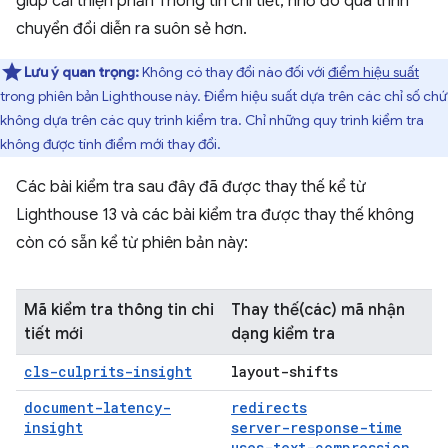
giúp cải thiện phần Thông tin chi tiết, nhờ đó quá trình
chuyển đổi diễn ra suôn sẻ hơn.
Lưu ý quan trọng:
Không có thay đổi nào đối với
điểm hiệu suất
trong phiên bản Lighthouse này. Điểm hiệu suất dựa trên các chỉ số chứ
không dựa trên các quy trình kiểm tra. Chỉ những quy trình kiểm tra
không được tính điểm mới thay đổi.
Các bài kiểm tra sau đây đã được thay thế kể từ
Lighthouse 13 và các bài kiểm tra được thay thế không
còn có sẵn kể từ phiên bản này:
Mã kiểm tra thông tin chi
Thay thế(các) mã nhận
tiết mới
dạng kiểm tra
cls-culprits-insight
layout-shifts
document-latency-
redirects
insight
server-response-time
uses-text-compression