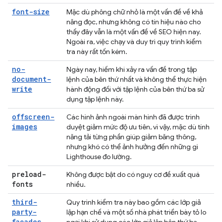
font-size
Mặc dù phông chữ nhỏ là một vấn đề về khả
năng đọc, nhưng không có tín hiệu nào cho
thấy đây vẫn là một vấn đề về SEO hiện nay.
Ngoài ra, việc chạy và duy trì quy trình kiểm
tra này rất tốn kém.
no-
Ngày nay, hiếm khi xảy ra vấn đề trong tập
document-
lệnh của bên thứ nhất và không thể thực hiện
write
hành động đối với tập lệnh của bên thứ ba sử
dụng tập lệnh này.
offscreen-
Các hình ảnh ngoài màn hình đã được trình
images
duyệt giảm mức độ ưu tiên, vì vậy, mặc dù tính
năng tải từng phần giúp giảm băng thông,
nhưng khó có thể ảnh hưởng đến những gì
Lighthouse đo lường.
preload-
Không được bật do có nguy cơ đề xuất quá
fonts
nhiều.
third-
Quy trình kiểm tra này bao gồm các lớp giả
party-
lập hạn chế và một số nhà phát triển bày tỏ lo
facades