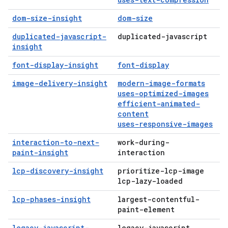
dom-size-insight
dom-size
duplicated-javascript-
duplicated-javascript
insight
font-display-insight
font-display
image-delivery-insight
modern-image-formats
uses-optimized-images
efficient-animated-
content
uses-responsive-images
interaction-to-next-
work-during-
paint-insight
interaction
lcp-discovery-insight
prioritize-lcp-image
lcp-lazy-loaded
lcp-phases-insight
largest-contentful-
paint-element
legacy-javascript-
legacy-javascript