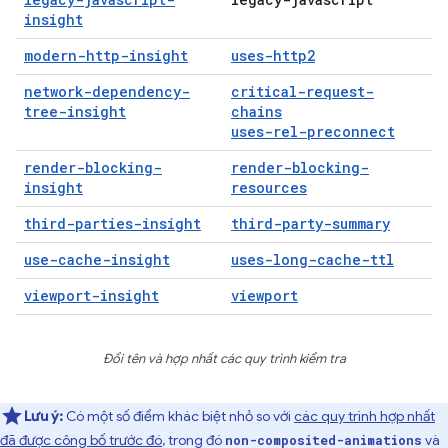
insight
modern-http-insight
uses-http2
network-dependency-
critical-request-
tree-insight
chains
uses-rel-preconnect
render-blocking-
render-blocking-
insight
resources
third-parties-insight
third-party-summary
use-cache-insight
uses-long-cache-ttl
viewport-insight
viewport
Đổi tên và hợp nhất các quy trình kiểm tra
Lưu ý:
Có một số điểm khác biệt nhỏ so với
các quy trình hợp nhất
đã được công bố trước đó
, trong đó
và
non-composited-animations