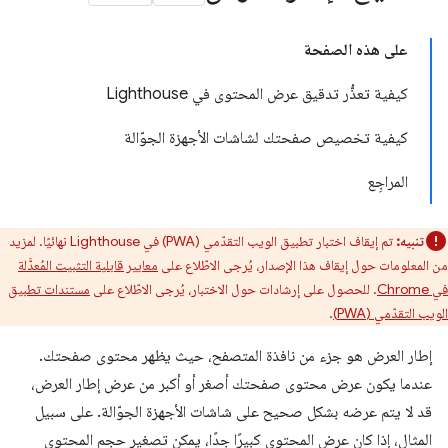
على هذه الصفحة
كيفية تعذُّر تدقيق عرض المحتوى في Lighthouse
كيفية تخصيص صفحتك لشاشات الأجهزة الجوّالة
المراجِع
تنبيه:
تم إيقاف اختبار تطبيق الويب التقدّمي (PWA) في Lighthouse نهائيًا. لمزيد
من المعلومات حول إيقاف هذا الإصدار، يُرجى الاطّلاع على
معايير قابلية التثبيت المُعدَّلة
في Chrome
. للحصول على إرشادات حول الاختبار، يُرجى الاطّلاع على
مستندات تطبيق
الويب التقدّمي (PWA)
.
إطار العرض هو جزء من نافذة المتصفح، حيث يظهر محتوى صفحتك.
عندما يكون عرض محتوى صفحتك أصغر أو أكبر من عرض إطار العرض،
قد لا يتم عرضه بشكل صحيح على شاشات الأجهزة الجوّالة. على سبيل
المثال، إذا كان عرض المحتوى كبيرًا جدًا، يمكن تصغير حجم المحتوى