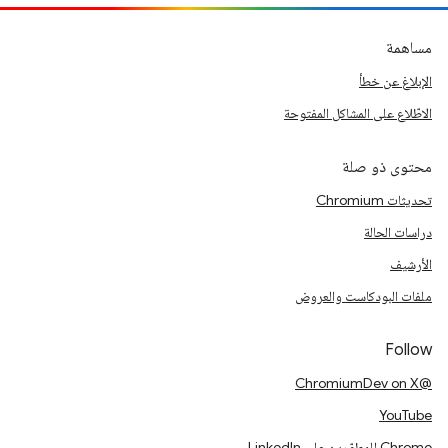
مساهمة
الإبلاغ عن خطأ
الاطّلاع على المشاكل المفتوحة
محتوى ذو صلة
تحديثات Chromium
دراسات الحالة
الأرشيف
ملفات البودكاست والعروض
Follow
@ChromiumDev on X
YouTube
Chrome للمطوّرين على LinkedIn