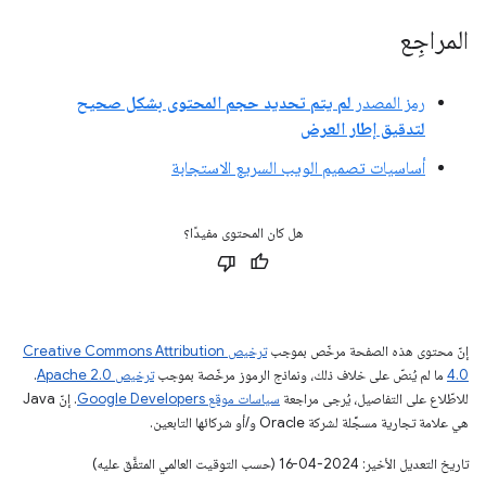
المراجِع
رمز المصدر
لم يتم تحديد حجم المحتوى بشكل صحيح
لتدقيق إطار العرض
أساسيات تصميم الويب السريع الاستجابة
هل كان المحتوى مفيدًا؟
إنّ محتوى هذه الصفحة مرخّص بموجب
ترخيص Creative Commons Attribution
4.0‏
ما لم يُنصّ على خلاف ذلك، ونماذج الرموز مرخّصة بموجب
ترخيص Apache 2.0‏
.
للاطّلاع على التفاصيل، يُرجى مراجعة
سياسات موقع Google Developers‏
. إنّ Java
هي علامة تجارية مسجَّلة لشركة Oracle و/أو شركائها التابعين.
تاريخ التعديل الأخير: 2024-04-16 (حسب التوقيت العالمي المتفَّق عليه)