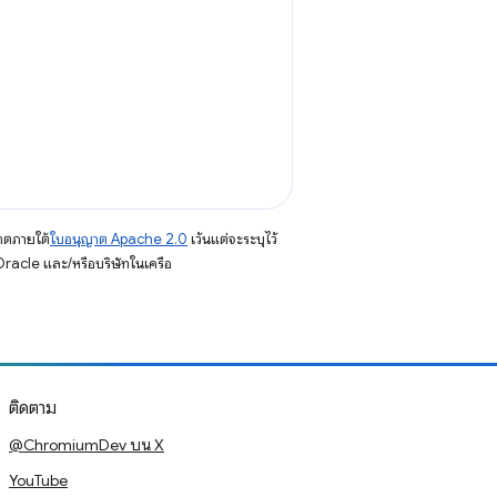
าตภายใต้
ใบอนุญาต Apache 2.0
เว้นแต่จะระบุไว้
racle และ/หรือบริษัทในเครือ
ติดตาม
@ChromiumDev บน X
YouTube