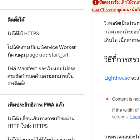
ข้อควรระวัง:
เลิกใช้งานก
ของ Chrome
ดูคำแนะนำเก
ติดตั้งได้
วิวพอร์ตเป็นส่วนห
กว่าความกว้างของ
ไม่ได้ใช้ HTTPS
เกินไป เนื้อหาอา
ไม่ได้ลงทะเบียน Service Worker
ที่ควบคุม page และ start
_
url
วิธีที่การ
ไฟล์ Manifest ของเว็บแอปไม่ตรง
ตามข้อกำหนดด้านความสามารถใน
Lighthouse
จะแจ้
การติดตั้ง
เพิ่มประสิทธิภาพ PWA แล้ว
ไม่ได้เปลี่ยนเส้นทางการเข้าชมผ่าน
HTTP ไปยัง HTTPS
การตรวจสอบจะไม่