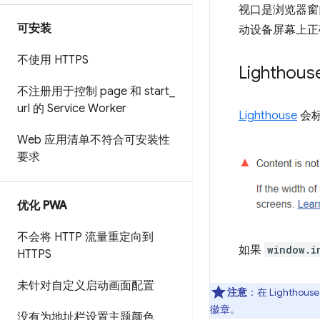
视口是浏览器窗
可安装
动设备屏幕上正
不使用 HTTPS
Lighth
不注册用于控制 page 和 start
_
url 的 Service Worker
Lighthouse
会
Web 应用清单不符合可安装性
要求
优化 PWA
不会将 HTTP 流量重定向到
如果
window.i
HTTPS
未针对自定义启动画面配置
注意
：在 Lighth
徽章。
没有为地址栏设置主题颜色