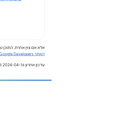
אלא אם צוין אחרת, התוכן של
האתר Google Developers‏
עדכון אחרון: 2024-04-16 (שעון UTC).
הוספת תוכן
דיווח על באג
ראה נושאים פתוחים