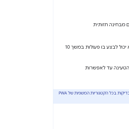
ם מבחינה חזותית
לדוגמה, אם דף נראה מלא מבחינה חזותית אחרי שנייה אחת, אבל המשתמש לא יכול לבצע בו פעולות במשך 10
יהיה זמן ה-TTI בחיבור איטי לרשת 4G. אם זמן הטעינה עד לאפשרות
בממשק המשתמש של דוח Lighthouse, התג המלא של PWA מופיע אם עברתם את כל הבדיקות בכל הקטגוריות המשניות של PWA