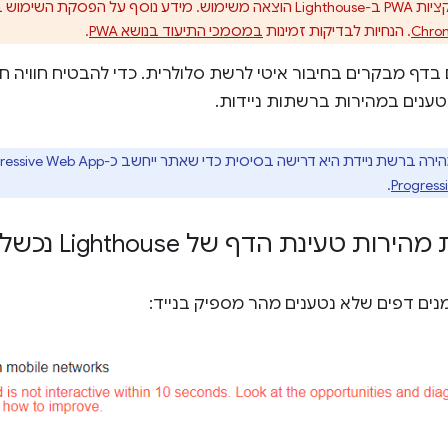
ימוש ב-WebAssembly זמין במאמר
. הנחיות לבדיקות זמינות
במסמכי התיעוד בנושא PWA
.
דף מבקרים בחיבור איטי לרשת סלולרית. כדי להבטיח חוויה חי
טענים במהירות ברשתות ניידות.
ת ניידת היא דרישה בסיסית כדי שאתר ייחשב כ-Progressive Web App. אפשר לעיין ב
.
ות טעינת הדף של Lighthouse נכשלת
ים דפים שלא נטענים מהר מספיק בנייד: