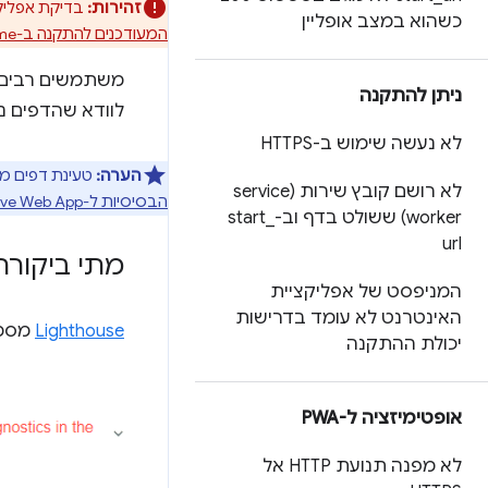
זהירות:
בדיקת אפליקציות PWA ב-Lighthouse הוצאה משימוש. מידע נוסף על הפסקת הש
כשהוא במצב אופליין
המעודכנים להתקנה ב-Chrome
משתמשים רבים ב
ניתן להתקנה
לוודא שהדפים נ
לא נעשה שימוש ב-HTTPS
הערה:
טעינת דפים מהירה ברש
לא רושם קובץ שירות (service
הבסיסיות ל-Progressive Web App
worker) ששולט בדף וב-start
_
url
מתי ביקורת מהיר
המניפסט של אפליקציית
האינטרנט לא עומד בדרישות
Lighthouse
מסמנ
יכולת ההתקנה
אופטימיזציה ל-PWA
לא מפנה תנועת HTTP אל