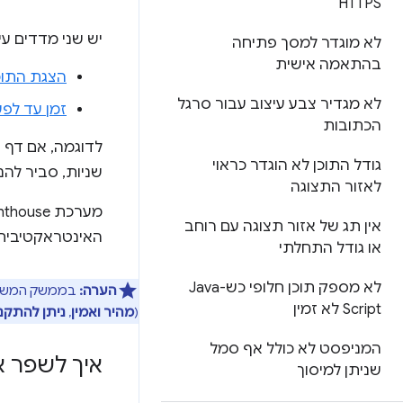
HTTPS
יש שני מדדים ע
לא מוגדר למסך פתיחה
בהתאמה אישית
הצגת התוכן ה
לא מגדיר צבע עיצוב עבור סרגל
זמן עד לפעיל
הכתובות
גודל התוכן לא הוגדר כראוי
שניות, סביר להני
לאזור התצוגה
אין תג של אזור תצוגה עם רוחב
האינטראקטיבית עולה על 10 שניו
או גודל התחלתי
לא מספק תוכן חלופי כש-Java
הערה:
Script לא זמין
(
מהיר ואמין
,
ניתן להתקנ
המניפסט לא כולל אף סמל
איך לשפר את
שניתן למיסוך