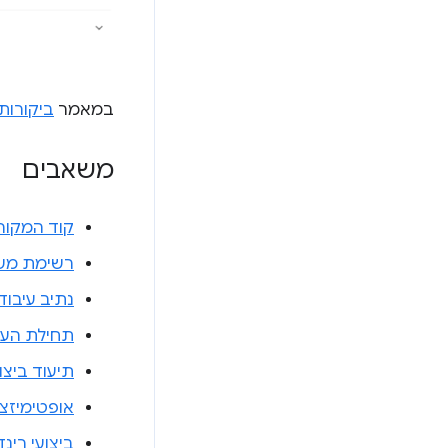
במאמר
ביקורות 
משאבים
קוד המקור
רשימת משימות בסי
נתיב עיבוד
תחילת העב
תיעוד ביצו
אופטימיזצי
ביצועי רינד