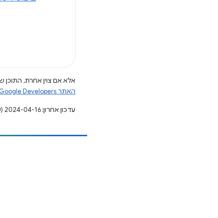
אלא אם צוין אחרת, התוכן של
האתר Google Developers‏
עדכון אחרון: 2024-04-16 (שעון UTC).
הוספת תוכן
דיווח על באג
ראה נושאים פתוחים