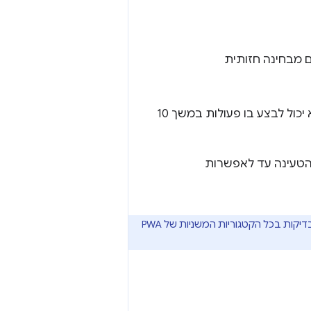
ם מבחינה חזותית
לדוגמה, אם דף נראה מלא מבחינה חזותית אחרי שנייה אחת, אבל המשתמש לא יכול לבצע בו פעולות במשך 10
יהיה זמן ה-TTI בחיבור איטי לרשת 4G. אם זמן הטעינה עד לאפשרות
בממשק המשתמש של דוח Lighthouse, התג המלא של PWA מופיע אם עברתם את כל הבדיקות בכל הקטגוריות המשניות של PWA