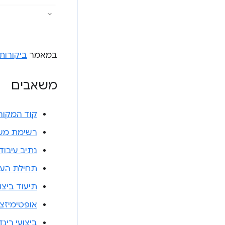
במאמר
ביקורות 
משאבים
קוד המקור
רשימת משימות בסי
נתיב עיבוד
תחילת העב
תיעוד ביצו
אופטימיזצי
ביצועי רינד