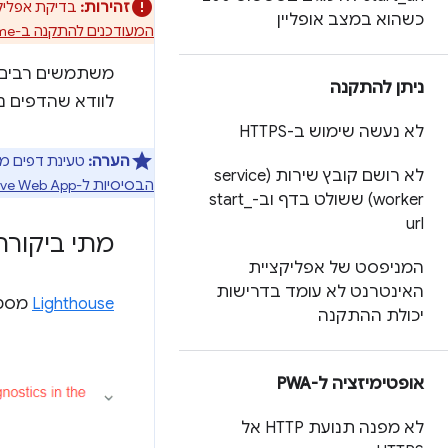
זהירות:
בדיקת אפליקציות PWA ב-Lighthouse הוצאה משימוש. מידע נוסף על הפסקת הש
כשהוא במצב אופליין
המעודכנים להתקנה ב-Chrome
משתמשים רבים ב
ניתן להתקנה
לוודא שהדפים נ
לא נעשה שימוש ב-HTTPS
הערה:
טעינת דפים מהירה ברש
לא רושם קובץ שירות (service
הבסיסיות ל-Progressive Web App
worker) ששולט בדף וב-start
_
url
מתי ביקורת מהיר
המניפסט של אפליקציית
האינטרנט לא עומד בדרישות
Lighthouse
מסמנ
יכולת ההתקנה
אופטימיזציה ל-PWA
לא מפנה תנועת HTTP אל