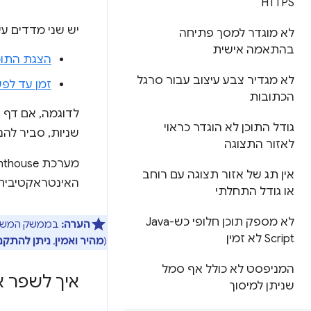
HTTPS
יש שני מדדים ע
לא מוגדר למסך פתיחה
בהתאמה אישית
הצגת התוכן ה
לא מגדיר צבע עיצוב עבור סרגל
זמן עד לפעיל
הכתובות
גודל התוכן לא הוגדר כראוי
שניות, סביר להני
לאזור התצוגה
אין תג של אזור תצוגה עם רוחב
האינטראקטיבית עולה על 10 שניו
או גודל התחלתי
לא מספק תוכן חלופי כש-Java
הערה:
Script לא זמין
(
מהיר ואמין
,
ניתן להתקנ
המניפסט לא כולל אף סמל
איך לשפר את
שניתן למיסוך