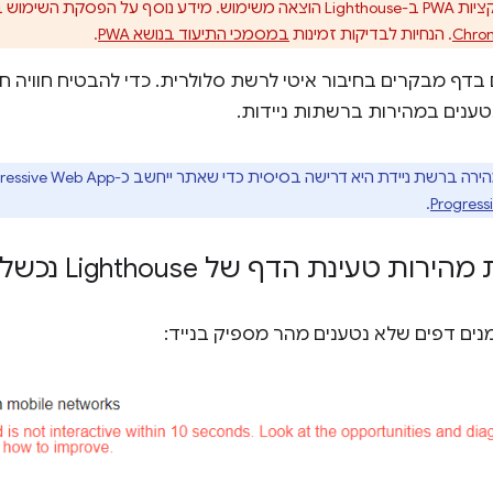
ימוש ב-WebAssembly זמין במאמר
. הנחיות לבדיקות זמינות
במסמכי התיעוד בנושא PWA
.
דף מבקרים בחיבור איטי לרשת סלולרית. כדי להבטיח חוויה חי
טענים במהירות ברשתות ניידות.
ת ניידת היא דרישה בסיסית כדי שאתר ייחשב כ-Progressive Web App. אפשר לעיין ב
.
ות טעינת הדף של Lighthouse נכשלת
ים דפים שלא נטענים מהר מספיק בנייד: