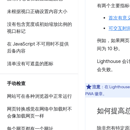
有两个主要指标
未根据视口正确设置内容大小
首次有意义
没有包含宽度或初始缩放比例的
可交互时间 (
视口标记
例如，如果网页
在 Java
Script 不可用时不提供
间为 10 秒。
后备内容
Lighthous
清单没有可遮盖的图标
会失败。
手动检查
注意
：在 Lighth
PWA 徽章。
网站可在各种浏览器中正常运行
网页转换感觉在网络中加载时不
如何提高
会像加载网页一样
除非您有特定原
每个网页都有一个网址