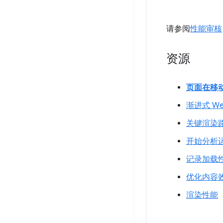
请参阅
性能审核
资源
页面在移
渐进式 W
关键渲染
开始分析
记录加载
优化内容
渲染性能