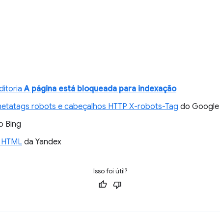
ditoria
A página está bloqueada para indexação
metatags robots e cabeçalhos HTTP X-robots-Tag
do Google
o Bing
s HTML
da Yandex
Isso foi útil?