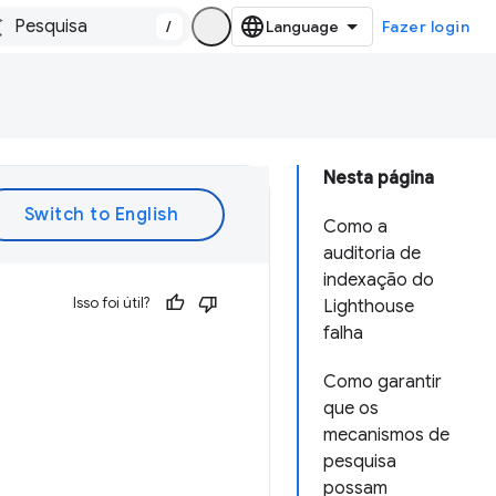
/
Fazer login
Nesta página
Como a
auditoria de
indexação do
Isso foi útil?
Lighthouse
falha
Como garantir
que os
mecanismos de
pesquisa
possam