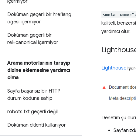
içermiyor
Doküman geçerli bir hreflang
<meta name="
öğesi içermiyor
kaliteli, benzer
yardımcı olur.
Doküman geçerli bir
rel=canonical içermiyor
Lighthouse
Arama motorlarının tarayıp
Lighthouse
işar
dizine eklemesine yardımcı
olma
Sayfa başarısız bir HTTP
durum koduna sahip
robots
.
txt geçerli değil
Denetim şu duru
Doküman eklenti kullanıyor
Sayfanızd