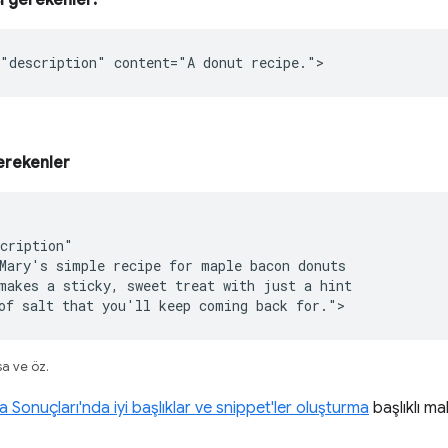
 gerekenler:
"description" content="A donut recipe.">
erekenler
cription"

Mary's simple recipe for maple bacon donuts

makes a sticky, sweet treat with just a hint

of salt that you'll keep coming back for.">
sa ve öz.
 Sonuçları'nda iyi başlıklar ve snippet'ler oluşturma
başlıklı ma