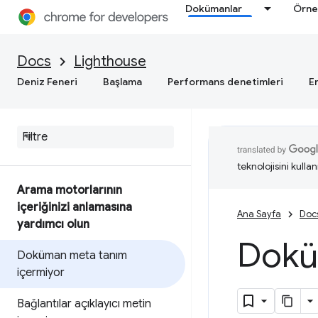
Dokümanlar
Örne
Docs
Lighthouse
Deniz Feneri
Başlama
Performans denetimleri
Er
teknolojisini kullan
Arama motorlarının
içeriğinizi anlamasına
Ana Sayfa
Doc
yardımcı olun
Dokü
Doküman meta tanım
içermiyor
Bağlantılar açıklayıcı metin