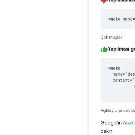
Yapılmaması
<meta name=
Çok muğlak.
Yapılması g
<meta

  name="des
  content="
           
           
Açıklayıcı ancak kı
Google'ın
Arama
bakın.