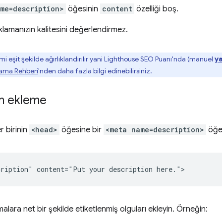
me=description>
öğesinin
content
özelliği boş.
klamanızın kalitesini değerlendirmez.
 eşit şekilde ağırlıklandırılır yani Lighthouse SEO Puanı'nda (manuel
ya
lama Rehberi
'nden daha fazla bilgi edinebilirsiniz.
m ekleme
r birinin
<head>
öğesine bir
<meta name=description>
öğes
lara net bir şekilde etiketlenmiş olguları ekleyin. Örneğin: