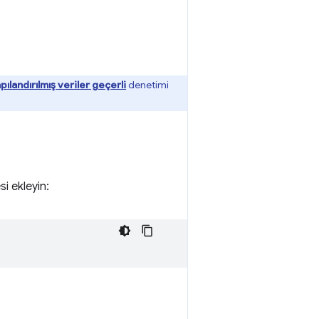
pılandırılmış veriler geçerli
denetimi
i ekleyin: