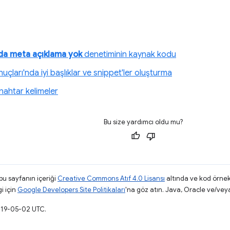
a meta açıklama yok
denetiminin kaynak kodu
çları'nda iyi başlıklar ve snippet'ler oluşturma
nahtar kelimeler
Bu size yardımcı oldu mu?
 bu sayfanın içeriği
Creative Commons Atıf 4.0 Lisansı
altında ve kod örnek
gi için
Google Developers Site Politikaları
'na göz atın. Java, Oracle ve/veya s
019-05-02 UTC.