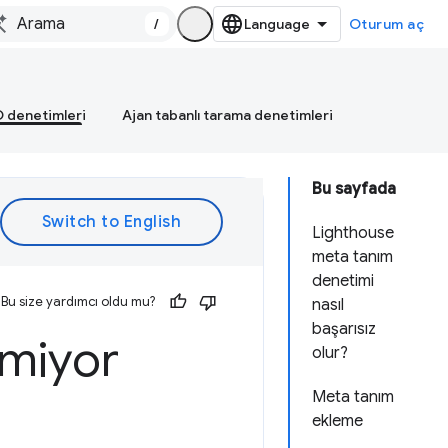
/
Oturum aç
 denetimleri
Ajan tabanlı tarama denetimleri
Bu sayfada
Lighthouse
meta tanım
denetimi
Bu size yardımcı oldu mu?
nasıl
başarısız
miyor
olur?
Meta tanım
ekleme