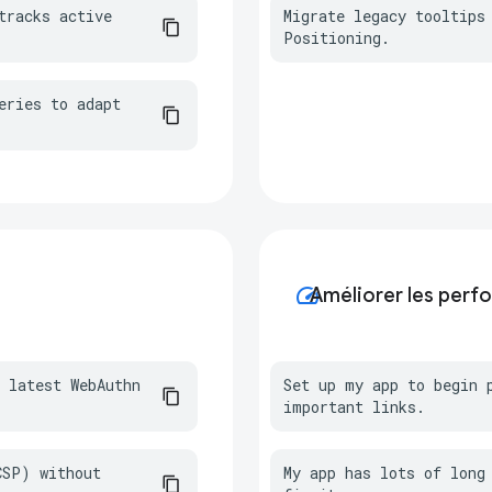
racks active 
Migrate legacy tooltips 
Positioning.
ries to adapt 
speed
Améliorer les perf
 latest WebAuthn 
Set up my app to begin p
important links.
SP) without 
My app has lots of long 