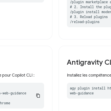
/plugin marketplace 
# 2. Install the plug
/plugin install moder
# 3. Reload plugins

/reload-plugins
Antigravity C
pour Copilot CLI :
Installez les compétenc
agy plugin install h
-web-guidance

web-guidance
chrome