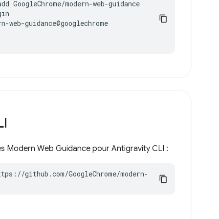
add GoogleChrome/modern-web-guidance

in

n-web-guidance@googlechrome

LI
es Modern Web Guidance pour Antigravity CLI :
ttps://github.com/GoogleChrome/modern-