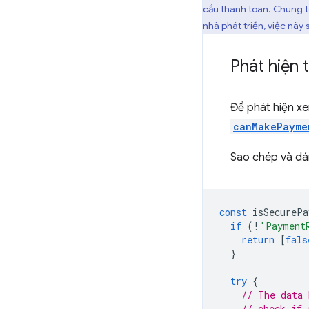
cầu thanh toán. Chúng tô
nhà phát triển, việc này 
Phát hiện 
Để phát hiện xe
canMakePayme
Sao chép và dá
const
isSecurePa
if
(
!
'Payment
return
[
fals
}
try
{
// The data 
// check if 