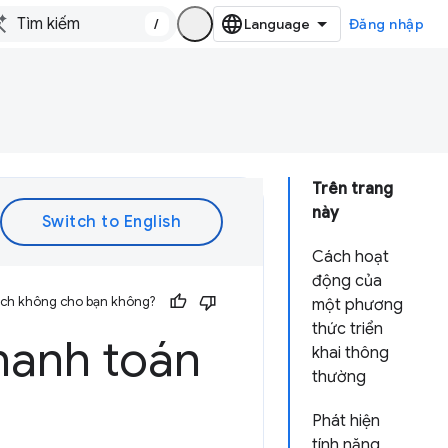
/
Đăng nhập
Trên trang
này
Cách hoạt
động của
 ích không cho bạn không?
một phương
thức triển
hanh toán
khai thông
thường
Phát hiện
tính năng