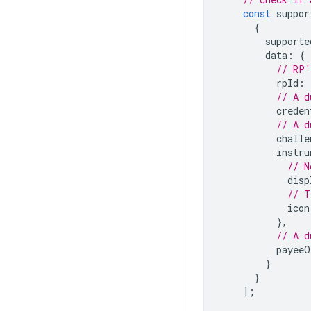
const
suppor
{
supporte
data
:
{
// RP'
rpId
:
// A d
creden
// A d
challe
instru
// N
disp
// T
icon
},
// A d
payeeO
}
}
];