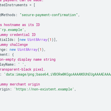
tedInstruments
=
[
dMethods
:
"secure-payment-confirmation"
,
s hostname as its ID
'rp.example'
,
ummy credential ID
tialIds
:
[
new
Uint8Array
(
1
)],
ummy challenge
nge
:
new
Uint8Array
(
1
),
ment
:
{
on-empty display name string
layName
:
' '
,
ransparent-black pixel.
:
'data:image/png;base64,iVBORw0KGgoAAAANSUhEUgAAAAEAAA
ummy merchant origin
rigin
:
'https://non-existent.example'
,