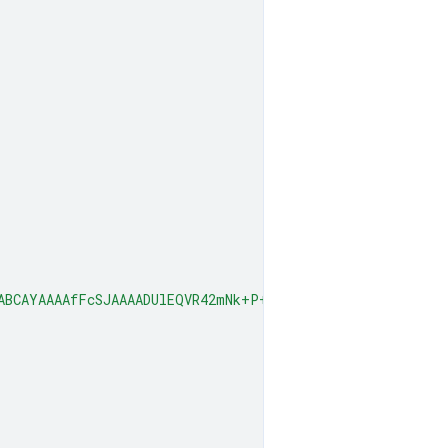
ABCAYAAAAfFcSJAAAADUlEQVR42mNk+P+/HgAFhAJ/wlseKgAAAABJR