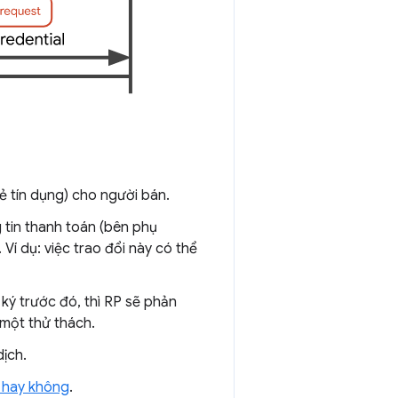
ẻ tín dụng) cho người bán.
tin thanh toán (bên phụ
í dụ: việc trao đổi này có thể
ý trước đó, thì RP sẽ phản
một thử thách.
dịch.
C hay không
.