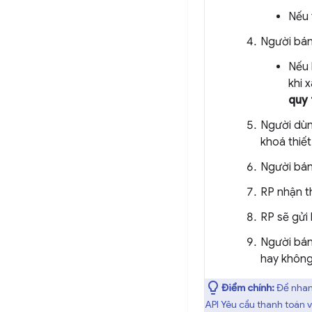
Nếu 
Người bán 
Nếu 
khi 
quy 
Người dùn
khoá thiết 
Người bán
RP nhận th
RP sẽ gửi
Người bán
hay không
Điểm chính:
Để nhanh
API Yêu cầu thanh toán v