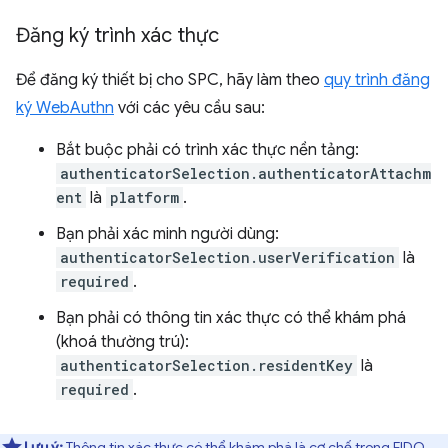
Đăng ký trình xác thực
Để đăng ký thiết bị cho SPC, hãy làm theo
quy trình đăng
ký WebAuthn
với các yêu cầu sau:
Bắt buộc phải có trình xác thực nền tảng:
authenticatorSelection.authenticatorAttachm
ent
là
platform
.
Bạn phải xác minh người dùng:
authenticatorSelection.userVerification
là
required
.
Bạn phải có thông tin xác thực có thể khám phá
(khoá thường trú):
authenticatorSelection.residentKey
là
required
.
Lưu ý:
Thông tin xác thực có thể khám phá là cơ chế trong FIDO,