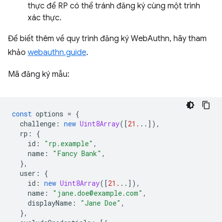
thực để RP có thể tránh đăng ký cùng một trình
xác thực.
Để biết thêm về quy trình đăng ký WebAuthn, hãy tham
khảo
webauthn.guide
.
Mã đăng ký mẫu:
const
options
=
{
challenge
:
new
Uint8Array
([
21.
..]),
rp
:
{
id
:
"rp.example"
,
name
:
"Fancy Bank"
,
},
user
:
{
id
:
new
Uint8Array
([
21.
..]),
name
:
"jane.doe@example.com"
,
displayName
:
"Jane Doe"
,
},