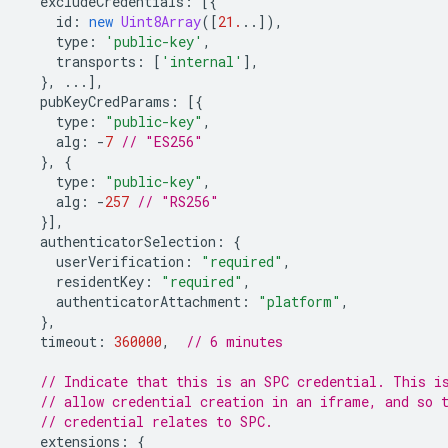
excludeCredentials
:
[{
id
:
new
Uint8Array
([
21.
..]),
type
:
'public-key'
,
transports
:
[
'internal'
],
},
...],
pubKeyCredParams
:
[{
type
:
"public-key"
,
alg
:
-
7
// "ES256"
},
{
type
:
"public-key"
,
alg
:
-
257
// "RS256"
}],
authenticatorSelection
:
{
userVerification
:
"required"
,
residentKey
:
"required"
,
authenticatorAttachment
:
"platform"
,
},
timeout
:
360000
,
// 6 minutes
// Indicate that this is an SPC credential. This i
// allow credential creation in an iframe, and so 
// credential relates to SPC.
extensions
:
{