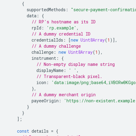
{
supportedMethods
:
"secure-payment-confirmati
data
:
{
// RP's hostname as its ID
rpId
:
'rp.example'
,
// A dummy credential ID
credentialIds
:
[
new
Uint8Array
(
1
)],
// A dummy challenge
challenge
:
new
Uint8Array
(
1
),
instrument
:
{
// Non-empty display name string
displayName
:
' '
,
// Transparent-black pixel.
icon
:
'data:image/png;base64,iVBORw0KGgo
},
// A dummy merchant origin
payeeOrigin
:
'https://non-existent.example
}
}
];
const
details
=
{