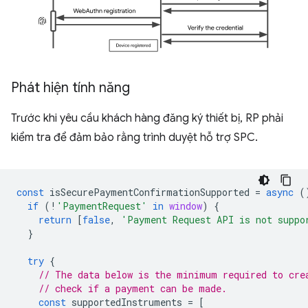
Phát hiện tính năng
Trước khi yêu cầu khách hàng đăng ký thiết bị, RP phải
kiểm tra để đảm bảo rằng trình duyệt hỗ trợ SPC.
const
isSecurePaymentConfirmationSupported
=
async
(
if
(
!
'PaymentRequest'
in
window
)
{
return
[
false
,
'Payment Request API is not suppo
}
try
{
// The data below is the minimum required to cre
// check if a payment can be made.
const
supportedInstruments
=
[