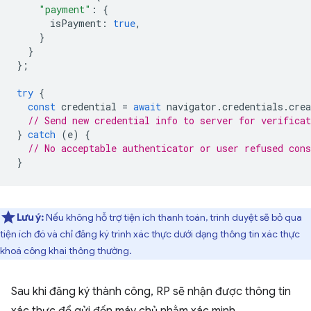
"payment"
:
{
isPayment
:
true
,
}
}
};
try
{
const
credential
=
await
navigator
.
credentials
.
crea
// Send new credential info to server for verificat
}
catch
(
e
)
{
// No acceptable authenticator or user refused cons
}
Lưu ý:
Nếu không hỗ trợ tiện ích thanh toán, trình duyệt sẽ bỏ qua
tiện ích đó và chỉ đăng ký trình xác thực dưới dạng thông tin xác thực
khoá công khai thông thường.
Sau khi đăng ký thành công, RP sẽ nhận được thông tin