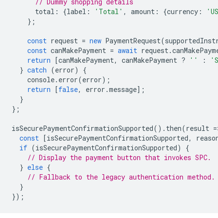
// Dummy shopping details
total
:
{
label
:
'Total'
,
amount
:
{
currency
:
'U
};
const
request
=
new
PaymentRequest
(
supportedInst
const
canMakePayment
=
await
request
.
canMakePaym
return
[
canMakePayment
,
canMakePayment
?
''
:
'
}
catch
(
error
)
{
console
.
error
(
error
);
return
[
false
,
error
.
message
];
}
};
isSecurePaymentConfirmationSupported
().
then
(
result
=
const
[
isSecurePaymentConfirmationSupported
,
reaso
if
(
isSecurePaymentConfirmationSupported
)
{
// Display the payment button that invokes SPC.
}
else
{
// Fallback to the legacy authentication method.
}
});