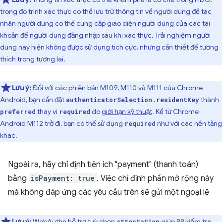
trong đó trình xác thực có thể lưu trữ thông tin về người dùng để tác
nhân người dùng có thể cung cấp giao diện người dùng của các tài
khoản để người dùng đăng nhập sau khi xác thực. Trải nghiệm người
dùng này hiện không được sử dụng tích cực, nhưng cần thiết để tương
thích trong tương lai.
Lưu ý:
Đối với các phiên bản M109, M110 và M111 của Chrome
Android, bạn cần đặt
thành
authenticatorSelection.residentKey
thay vì
do
giới hạn kỹ thuật
. Kể từ Chrome
preferred
required
Android M112 trở đi, bạn có thể sử dụng
như với các nền tảng
required
khác.
Ngoài ra, hãy chỉ định tiện ích "payment" (thanh toán)
bằng
isPayment: true
. Việc chỉ định phần mở rộng này
mà không đáp ứng các yêu cầu trên sẽ gửi một ngoại lệ
Lưu ý:
WebAuthn hỗ trợ tuỳ chọn
giúp RP kiểm tra
attestation