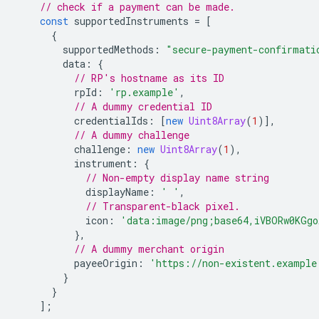
// check if a payment can be made.
const
supportedInstruments
=
[
{
supportedMethods
:
"secure-payment-confirmati
data
:
{
// RP's hostname as its ID
rpId
:
'rp.example'
,
// A dummy credential ID
credentialIds
:
[
new
Uint8Array
(
1
)],
// A dummy challenge
challenge
:
new
Uint8Array
(
1
),
instrument
:
{
// Non-empty display name string
displayName
:
' '
,
// Transparent-black pixel.
icon
:
'data:image/png;base64,iVBORw0KGgo
},
// A dummy merchant origin
payeeOrigin
:
'https://non-existent.example
}
}
];