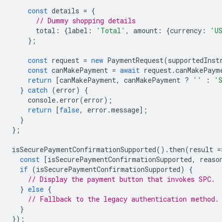
const
details
=
{
// Dummy shopping details
total
:
{
label
:
'Total'
,
amount
:
{
currency
:
'U
};
const
request
=
new
PaymentRequest
(
supportedInst
const
canMakePayment
=
await
request
.
canMakePaym
return
[
canMakePayment
,
canMakePayment
?
''
:
'
}
catch
(
error
)
{
console
.
error
(
error
);
return
[
false
,
error
.
message
];
}
};
isSecurePaymentConfirmationSupported
().
then
(
result
=
const
[
isSecurePaymentConfirmationSupported
,
reaso
if
(
isSecurePaymentConfirmationSupported
)
{
// Display the payment button that invokes SPC.
}
else
{
// Fallback to the legacy authentication method.
}
});