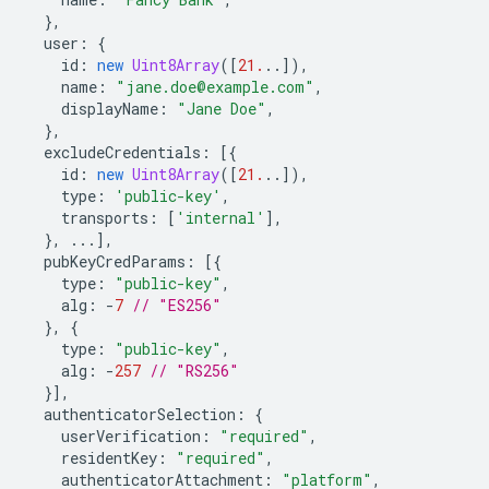
},
user
:
{
id
:
new
Uint8Array
([
21.
..]),
name
:
"jane.doe@example.com"
,
displayName
:
"Jane Doe"
,
},
excludeCredentials
:
[{
id
:
new
Uint8Array
([
21.
..]),
type
:
'public-key'
,
transports
:
[
'internal'
],
},
...],
pubKeyCredParams
:
[{
type
:
"public-key"
,
alg
:
-
7
// "ES256"
},
{
type
:
"public-key"
,
alg
:
-
257
// "RS256"
}],
authenticatorSelection
:
{
userVerification
:
"required"
,
residentKey
:
"required"
,
authenticatorAttachment
:
"platform"
,