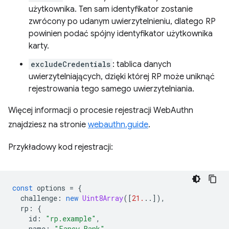
użytkownika. Ten sam identyfikator zostanie
zwrócony po udanym uwierzytelnieniu, dlatego RP
powinien podać spójny identyfikator użytkownika
karty.
excludeCredentials
: tablica danych
uwierzytelniających, dzięki której RP może uniknąć
rejestrowania tego samego uwierzytelniania.
Więcej informacji o procesie rejestracji WebAuthn
znajdziesz na stronie
webauthn.guide
.
Przykładowy kod rejestracji:
const
options
=
{
challenge
:
new
Uint8Array
([
21.
..]),
rp
:
{
id
:
"rp.example"
,
name
:
"Fancy Bank"
,