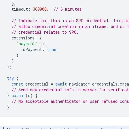
},
timeout
:
360000
,
// 6 minutes
// Indicate that this is an SPC credential. This i
// allow credential creation in an iframe, and so 
// credential relates to SPC.
extensions
:
{
"payment"
:
{
isPayment
:
true
,
}
}
};
try
{
const
credential
=
await
navigator
.
credentials
.
crea
// Send new credential info to server for verificat
}
catch
(
e
)
{
// No acceptable authenticator or user refused cons
}