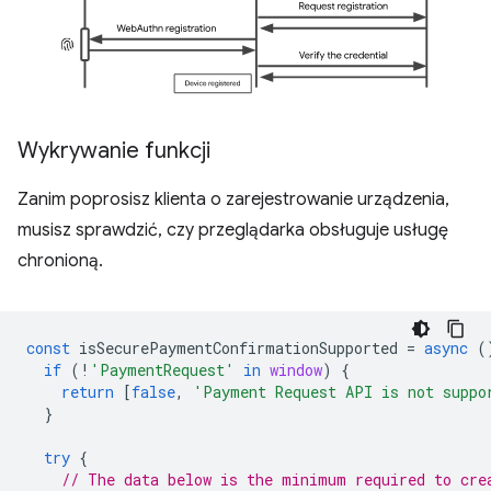
Wykrywanie funkcji
Zanim poprosisz klienta o zarejestrowanie urządzenia,
musisz sprawdzić, czy przeglądarka obsługuje usługę
chronioną.
const
isSecurePaymentConfirmationSupported
=
async
(
if
(
!
'PaymentRequest'
in
window
)
{
return
[
false
,
'Payment Request API is not suppo
}
try
{
// The data below is the minimum required to cre