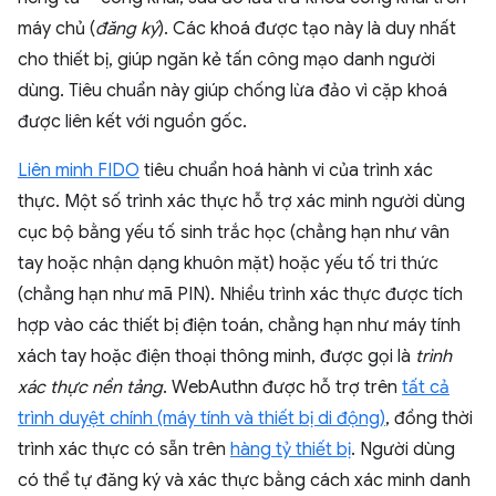
máy chủ (
đăng ký
). Các khoá được tạo này là duy nhất
cho thiết bị, giúp ngăn kẻ tấn công mạo danh người
dùng. Tiêu chuẩn này giúp chống lừa đảo vì cặp khoá
được liên kết với nguồn gốc.
Liên minh FIDO
tiêu chuẩn hoá hành vi của trình xác
thực. Một số trình xác thực hỗ trợ xác minh người dùng
cục bộ bằng yếu tố sinh trắc học (chẳng hạn như vân
tay hoặc nhận dạng khuôn mặt) hoặc yếu tố tri thức
(chẳng hạn như mã PIN). Nhiều trình xác thực được tích
hợp vào các thiết bị điện toán, chẳng hạn như máy tính
xách tay hoặc điện thoại thông minh, được gọi là
trình
xác thực nền tảng
. WebAuthn được hỗ trợ trên
tất cả
trình duyệt chính (máy tính và thiết bị di động)
, đồng thời
trình xác thực có sẵn trên
hàng tỷ thiết bị
. Người dùng
có thể tự đăng ký và xác thực bằng cách xác minh danh