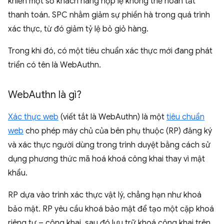
khiến một số khách hàng hợp lệ không thể hoàn tất
thanh toán. SPC nhằm giảm sự phiền hà trong quá trình
xác thực, từ đó giảm tỷ lệ bỏ giỏ hàng.
Trong khi đó, có một tiêu chuẩn xác thực mới đang phát
triển có tên là WebAuthn.
Web
Authn là gì?
Xác thực web
(viết tắt là WebAuthn) là một
tiêu chuẩn
web
cho phép máy chủ của bên phụ thuộc (RP) đăng ký
và xác thực người dùng trong trình duyệt bằng cách sử
dụng phương thức mã hoá khoá công khai thay vì mật
khẩu.
RP dựa vào trình xác thực vật lý, chẳng hạn như khoá
bảo mật. RP yêu cầu khoá bảo mật để tạo một cặp khoá
riêng tư – công khai, sau đó lưu trữ khoá công khai trên