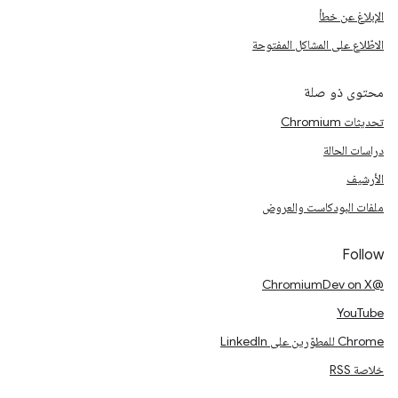
الإبلاغ عن خطأ
الاطّلاع على المشاكل المفتوحة
محتوى ذو صلة
تحديثات Chromium
دراسات الحالة
الأرشيف
ملفات البودكاست والعروض
Follow
@ChromiumDev on X
YouTube
Chrome للمطوّرين على LinkedIn
خلاصة RSS