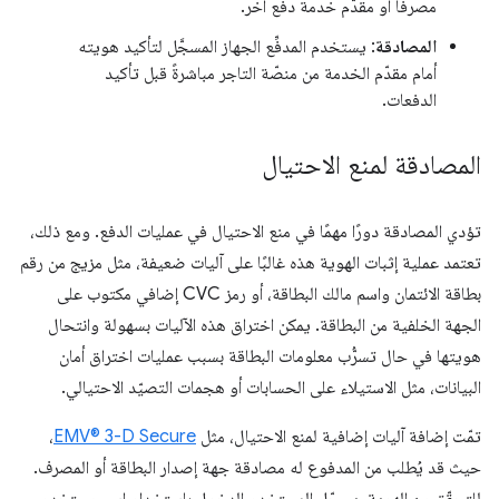
مصرفًا أو مقدّم خدمة دفع آخر.
المصادقة
: يستخدم المدفِّع الجهاز المسجَّل لتأكيد هويته
أمام مقدّم الخدمة من منصّة التاجر مباشرةً قبل تأكيد
الدفعات.
المصادقة لمنع الاحتيال
تؤدي المصادقة دورًا مهمًا في منع الاحتيال في عمليات الدفع. ومع ذلك،
تعتمد عملية إثبات الهوية هذه غالبًا على آليات ضعيفة، مثل مزيج من رقم
بطاقة الائتمان واسم مالك البطاقة، أو رمز CVC إضافي مكتوب على
الجهة الخلفية من البطاقة. يمكن اختراق هذه الآليات بسهولة وانتحال
هويتها في حال تسرُّب معلومات البطاقة بسبب عمليات اختراق أمان
البيانات، مثل الاستيلاء على الحسابات أو هجمات التصيّد الاحتيالي.
تمّت إضافة آليات إضافية لمنع الاحتيال، مثل
EMV® 3-D Secure
،
حيث قد يُطلب من المدفوع له مصادقة جهة إصدار البطاقة أو المصرف.
للتحقّق من الهوية، يسجّل المستخدم الدخول باستخدام اسم مستخدم