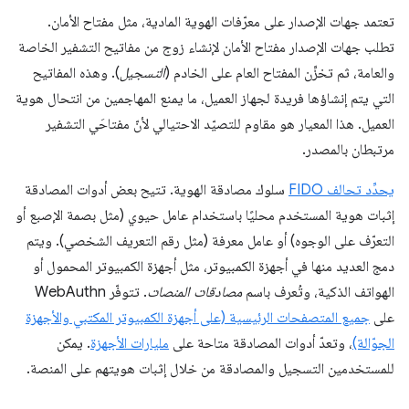
تعتمد جهات الإصدار على معرّفات الهوية المادية، مثل مفتاح الأمان.
تطلب جهات الإصدار مفتاح الأمان لإنشاء زوج من مفاتيح التشفير الخاصة
والعامة، ثم تخزِّن المفتاح العام على الخادم (
التسجيل
). وهذه المفاتيح
التي يتم إنشاؤها فريدة لجهاز العميل، ما يمنع المهاجمين من انتحال هوية
العميل. هذا المعيار هو مقاوم للتصيّد الاحتيالي لأنّ مفتاحَي التشفير
مرتبطان بالمصدر.
يحدِّد تحالف FIDO
سلوك مصادقة الهوية. تتيح بعض أدوات المصادقة
إثبات هوية المستخدم محليًا باستخدام عامل حيوي (مثل بصمة الإصبع أو
التعرّف على الوجوه) أو عامل معرفة (مثل رقم التعريف الشخصي). ويتم
دمج العديد منها في أجهزة الكمبيوتر، مثل أجهزة الكمبيوتر المحمول أو
الهواتف الذكية، وتُعرف باسم
مصادقات المنصات
. تتوفّر WebAuthn
على
جميع المتصفحات الرئيسية (على أجهزة الكمبيوتر المكتبي والأجهزة
الجوّالة)
، وتعدّ أدوات المصادقة متاحة على
مليارات الأجهزة
. يمكن
للمستخدمين التسجيل والمصادقة من خلال إثبات هويتهم على المنصة.