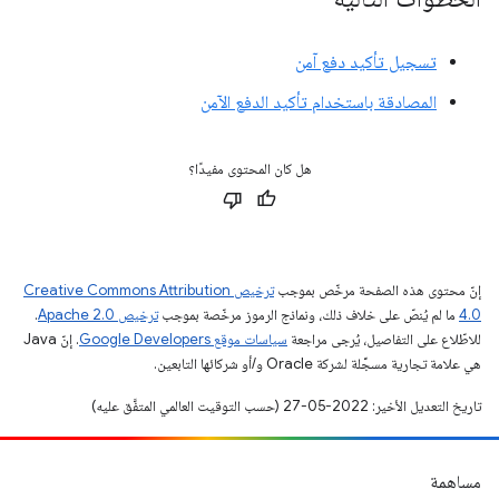
تسجيل تأكيد دفع آمن
المصادقة باستخدام تأكيد الدفع الآمن
هل كان المحتوى مفيدًا؟
إنّ محتوى هذه الصفحة مرخّص بموجب
ترخيص Creative Commons Attribution
4.0‏
ما لم يُنصّ على خلاف ذلك، ونماذج الرموز مرخّصة بموجب
ترخيص Apache 2.0‏
.
للاطّلاع على التفاصيل، يُرجى مراجعة
سياسات موقع Google Developers‏
. إنّ Java
هي علامة تجارية مسجَّلة لشركة Oracle و/أو شركائها التابعين.
تاريخ التعديل الأخير: 2022-05-27 (حسب التوقيت العالمي المتفَّق عليه)
مساهمة