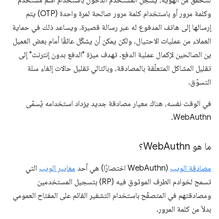
وكلمة مرور أو باستخدام كلمة مرور صالحة لمرة واحدة (OTP) يتم
إرسالها إلى هاتف المدفوع له عبر رسالة قصيرة. ويساعد ذلك في حماية
العملاء من عمليات الاحتيال، ولكن يمكن أن يشكّل عائقًا أمام بعض العميل
ين الصالحين لإكمال عملية الدفع. تهدف ميزة "الدفع بدون إنترنت" إلى
تقليل المشاكل المتعلّقة بالمصادقة، وبالتالي تقليل حالات إلغاء سلة
التسوّق.
في الوقت نفسه، هناك معيار مصادقة جديد يزداد استخدامه يُسمّى
WebAuthn.
ما هو Web
Authn؟
مصادقة الويب
(WebAuthn اختصارًا) هي أحد
معايير الويب
التي
تسمح لخوادم الطرف الموثوق فيه (RP) بتسجيل المستخدمين
ومصادقتهم في المتصفّح باستخدام التشفير القائم على المفتاح العمومي
بدلاً من كلمة المرور.