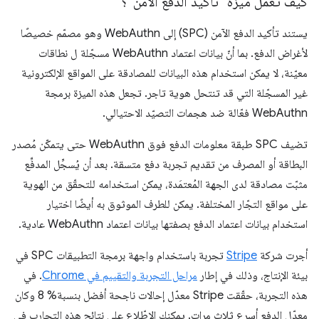
كيف تعمل ميزة "تأكيد الدفع الآمن"؟
يستند تأكيد الدفع الآمن (SPC) إلى WebAuthn وهو مصمّم خصيصًا
لأغراض الدفع. بما أنّ بيانات اعتماد WebAuthn مسجّلة ل نطاقات
معيّنة، لا يمكن استخدام هذه البيانات للمصادقة على المواقع الإلكترونية
غير المسجّلة التي قد تنتحل هوية تاجر. تجعل هذه الميزة برمجة
WebAuthn فعّالة ضد هجمات التصيّد الاحتيالي.
تضيف SPC طبقة معلومات الدفع فوق WebAuthn حتى يتمكّن مُصدر
البطاقة أو المصرف من تقديم تجربة دفع متسقة. بعد أن يُسجِّل المدفِّع
مثبّت مصادقة لدى الجهة المُعتمَدة، يمكن استخدامه للتحقّق من الهوية
على مواقع التجّار المختلفة. يمكن للطرف الموثوق به أيضًا اختيار
استخدام بيانات اعتماد الدفع بصفتها بيانات اعتماد WebAuthn عادية.
أجرت شركة
Stripe
تجربة باستخدام واجهة برمجة التطبيقات SPC في
بيئة الإنتاج، وذلك في إطار
مراحل التجربة والتقييم في Chrome
. في
هذه التجربة، حقّقت Stripe معدّل إحالات ناجحة أفضل بنسبة% 8 وكان
معدّل الدفع أسرع ثلاث مرات. يمكنك الاطّلاع على نتائج هذه التجارب في