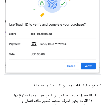
تتضمّن عملية SPC مرحلتين: التسجيل والمصادقة.
التسجيل
: يربط المسؤول عن الدفع جهازه بجهة موثوق بها
(RP). قد يكون الطرف المُعتمِد مُصدِر بطاقة ائتمان أو