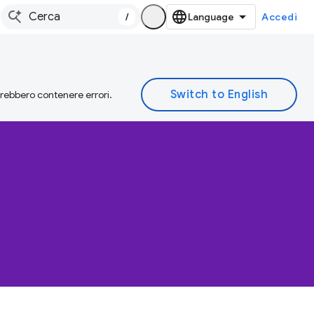
/
Accedi
otrebbero contenere errori.