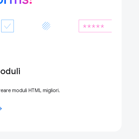
oduli
reare moduli HTML migliori.
forward