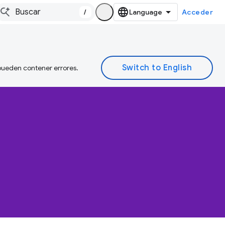
/
Acceder
 pueden contener errores.