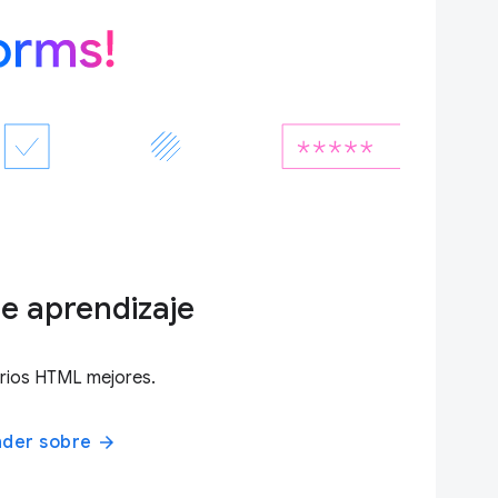
e aprendizaje
rios HTML mejores.
nder sobre
arrow_forward