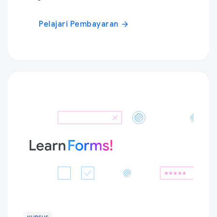
Pelajari Pembayaran
arrow_forward