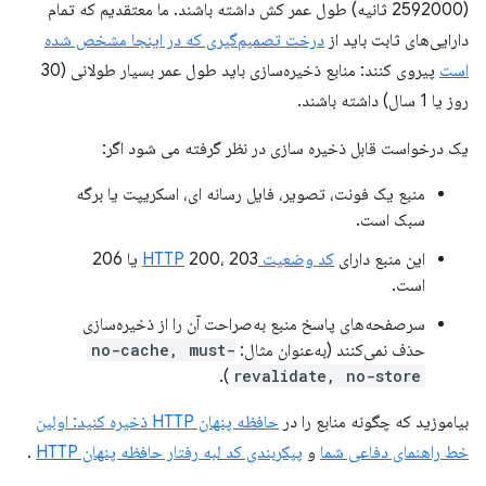
(2592000 ثانیه) طول عمر کش داشته باشند. ما معتقدیم که تمام
دارایی‌های ثابت باید از
درخت تصمیم‌گیری که در اینجا مشخص شده
است
پیروی کنند: منابع ذخیره‌سازی باید طول عمر بسیار طولانی (30
روز یا 1 سال) داشته باشند.
یک درخواست قابل ذخیره سازی در نظر گرفته می شود اگر:
منبع یک فونت، تصویر، فایل رسانه ای، اسکریپت یا برگه
سبک است.
این منبع دارای
کد وضعیت HTTP
200، 203 یا 206
است.
سرصفحه‌های پاسخ منبع به‌صراحت آن را از ذخیره‌سازی
حذف نمی‌کنند (به‌عنوان مثال:
no-cache, must-
).
revalidate, no-store
بیاموزید که چگونه منابع را در
حافظه پنهان HTTP ذخیره کنید: اولین
خط راهنمای دفاعی شما
و
پیکربندی کد لبه رفتار حافظه پنهان HTTP
.