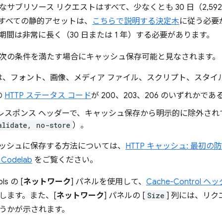
サブリソース リクエストはすべて、少なくとも 30 日（2,592
すべての静的アセットは、
こちらで説明する決定木
に従う必要
期間は非常に長く（30 日または 1 年）する必要があります。
次の条件を満たす場合にキャッシュ保存可能と見なされます。
は、フォント、画像、メディア ファイル、スクリプト、スタイ
の
HTTP ステータス コード
が 200、203、206 のいずれかであ
 レスポンス ヘッダーで、キャッシュ保存から明示的に除外され
alidate, no-store
）。
ッシュに保存する方法については、
HTTP キャッシュ: 最初
odelab
をご覧ください。
ls の [
ネットワーク
] パネルを使用して、
Cache-Contro
します。また、[
ネットワーク
] パネルの [
Size
] 列には、リ
うかが示されます。