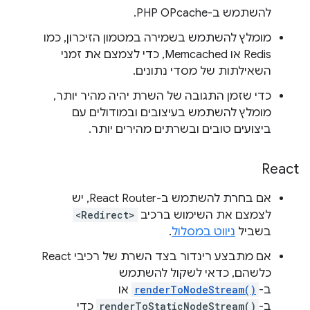
להשתמש ב-PHP OPcache.
מומלץ להשתמש בשמירה במטמון הזיכרון, כמו
Redis או Memcached, כדי לצמצם את זמני
השאילתות של מסדי נתונים.
כדי שזמן התגובה של השרת יהיה מהיר יותר,
מומלץ להשתמש בעיצובים ובמודולים עם
ביצועים טובים ובשרתים מהירים יותר.
React
אם בחרת להשתמש ב-React Router, יש
לצמצם את השימוש ברכיב
<Redirect>
בשביל
ניווט במסלול
.
אם מתבצע רינדור בצד השרת של רכיבי React
כלשהם, כדאי לשקול להשתמש
ב-
renderToNodeStream()
או
ב-
renderToStaticNodeStream()
כדי