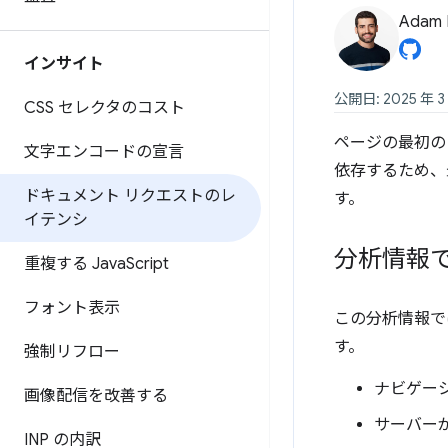
Adam 
インサイト
公開日: 2025 年 3
CSS セレクタのコスト
ページの最初の
文字エンコードの宣言
依存するため、
ドキュメント リクエストのレ
す。
イテンシ
分析情報
重複する Java
Script
フォント表示
この分析情報で
す。
強制リフロー
ナビゲーシ
画像配信を改善する
サーバーが
INP の内訳