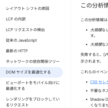
この分析
レイアウト シフトの原因
LCP の内訳
この分析情報は
LCP リクエストの検出
大規模
な
す。
従来の Java
Script
大規模
な
最新の HTTP
失敗すると、[
示されます。
ネットワークの依存関係ツリー
これらのイベン
DOM サイズを最適化する
CSS 
ビューポートをモバイル向けに
最適化する
不要なネス
レンダリングをブロックしてい
Shado
るリクエスト
くなりま