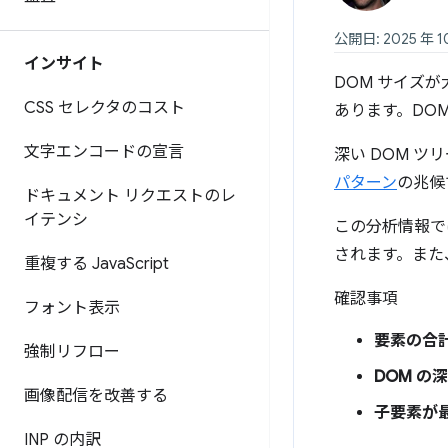
公開日: 2025 年 1
インサイト
DOM サイズ
CSS セレクタのコスト
あります。DO
文字エンコードの宣言
深い DOM 
パターン
の兆候
ドキュメント リクエストのレ
イテンシ
この分析情報で
されます。また
重複する Java
Script
確認事項
フォント表示
要素の合
強制リフロー
DOM の
画像配信を改善する
子要素が
INP の内訳