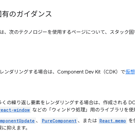
固有のガイダンス
は、次のテクノロジーを使用するページについて、スタック固
ダリングする場合は、Component Dev Kit（CDK）で
仮想
多くの繰り返し要素をレンダリングする場合は、作成される DO
react-window
などの「ウィンドウ処理」用のライブラリを使
omponentUpdate
、
PureComponent
、または
React.memo
を
限に抑えます。