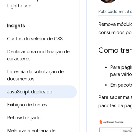
Lighthouse
Publicado em: 8 
Remova módulos
Insights
consumidos por
Custos do seletor de CSS
Como trans
Declarar uma codificação de
caracteres
Para pági
Latência da solicitação de
para vári
documentos
Em pacote
Java
Script duplicado
Para saber mai
Exibição de fontes
pacotes da pág
Reflow forçado
Melhorar a entrega de