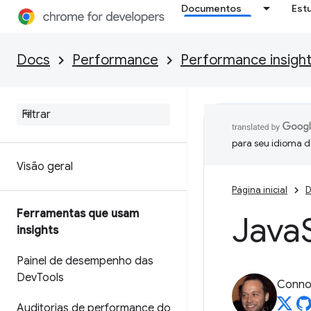
Documentos
Est
Docs
Performance
Performance insigh
para seu idioma d
Visão geral
Página inicial
D
Ferramentas que usam
Java
insights
Painel de desempenho das
Dev
Tools
Connor
Auditorias de performance do