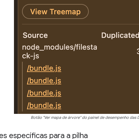
Botão "Ver mapa de árvore" do painel de desempenho das 
s específicas para a pilha