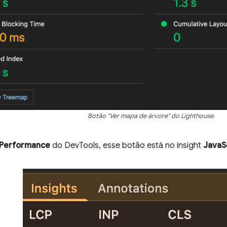
Botão "Ver mapa de árvore" do Lighthouse.
Performance
do DevTools, esse botão está no insight
JavaS