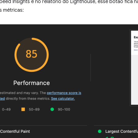
eed Insights e no relatório do Lighthouse, esse botão fica n
s métricas: