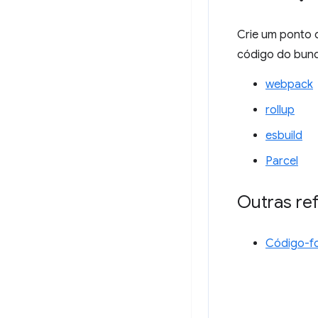
Crie um ponto 
código do bundl
webpack
rollup
esbuild
Parcel
Outras re
Código-fo