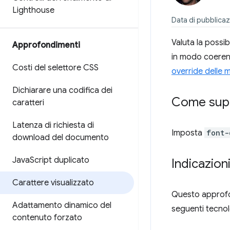
Lighthouse
Data di pubblicaz
Valuta la possib
Approfondimenti
in modo coeren
Costi del selettore CSS
override delle m
Dichiarare una codifica dei
Come supe
caratteri
Latenza di richiesta di
Imposta
font-
download del documento
Java
Script duplicato
Indicazion
Carattere visualizzato
Questo approfon
Adattamento dinamico del
seguenti tecnol
contenuto forzato