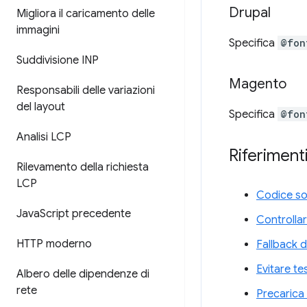
Drupal
Migliora il caricamento delle
immagini
Specifica
@fon
Suddivisione INP
Magento
Responsabili delle variazioni
del layout
Specifica
@fon
Analisi LCP
Riferimenti
Rilevamento della richiesta
LCP
Codice so
Java
Script precedente
Controllar
HTTP moderno
Fallback d
Evitare te
Albero delle dipendenze di
rete
Precarica 