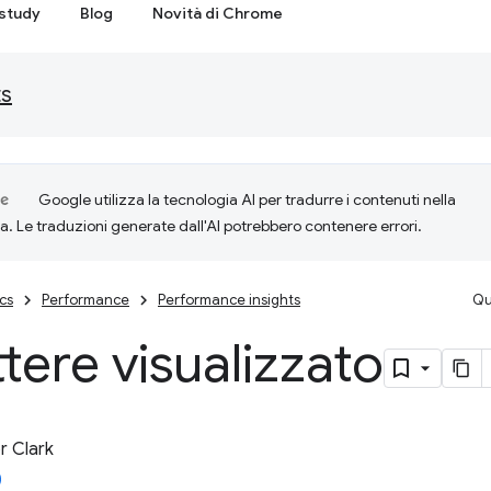
study
Blog
Novità di Chrome
ts
Google utilizza la tecnologia AI per tradurre i contenuti nella
ta. Le traduzioni generate dall'AI potrebbero contenere errori.
cs
Performance
Performance insights
Qu
tere visualizzato
 Clark