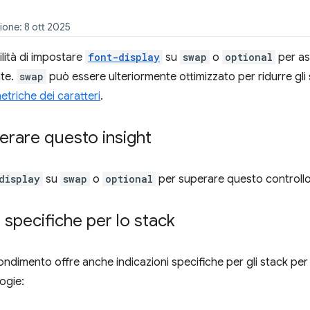
ione: 8 ott 2025
ilità di impostare
font-display
su
swap
o
optional
per ass
te.
swap
può essere ulteriormente ottimizzato per ridurre gli
etriche dei caratteri
.
rare questo insight
display
su
swap
o
optional
per superare questo controllo
i specifiche per lo stack
dimento offre anche indicazioni specifiche per gli stack per l
ogie: