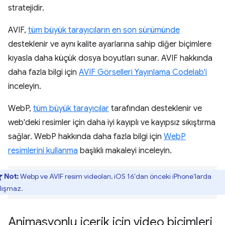
stratejidir.
AVIF,
tüm büyük tarayıcıların en son sürümünde
desteklenir ve aynı kalite ayarlarına sahip diğer biçimlere
kıyasla daha küçük dosya boyutları sunar. AVIF hakkında
daha fazla bilgi için
AVIF Görselleri Yayınlama Codelab'i
inceleyin.
WebP,
tüm büyük tarayıcılar
tarafından desteklenir ve
web'deki resimler için daha iyi kayıplı ve kayıpsız sıkıştırma
sağlar. WebP hakkında daha fazla bilgi için
WebP
resimlerini kullanma
başlıklı makaleyi inceleyin.
Not:
Webp ve AVIF resim videoları, iOS 16'dan önceki iPhone'larda
lışmaz.
Animasyonlu içerik için video biçimleri