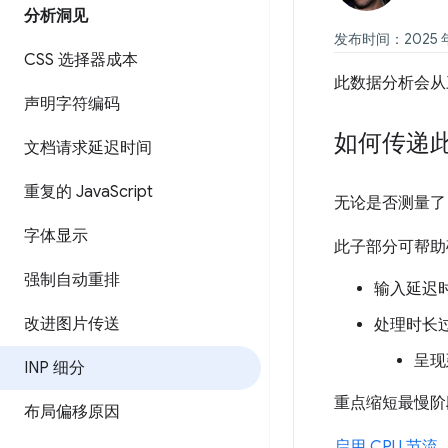
分析洞见
发布时间：2025 年 
CSS 选择器成本
此数据分析会从
声明字符编码
如何传递
文档请求延迟时间
重复的 Java
Script
无论是否测量了
字体显示
此子部分可帮助确
强制自动重排
输入延迟
改进图片传送
处理时长过
呈现
INP 细分
重点缩短最慢阶
布局偏移原因
启用 CPU 节流