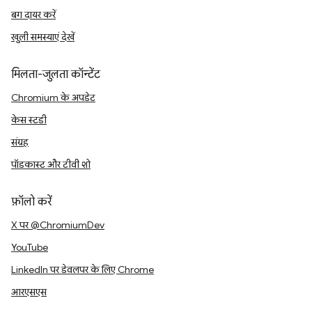
बग दायर करें
खुली समस्याएं देखें
मिलता-जुलता कॉन्टेंट
Chromium के अपडेट
केस स्टडी
संग्रह
पॉडकास्ट और टीवी शो
फ़ॉलो करें
X पर @ChromiumDev
YouTube
LinkedIn पर डेवलपर के लिए Chrome
आरएसएस