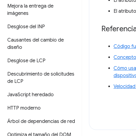
El atribut
Mejora la entrega de
El atribut
imágenes
Desglose del INP
Referencia
Causantes del cambio de
Código fu
diseño
Conceptos
Desglose de LCP
Cómo usar
Descubrimiento de solicitudes
dispositiv
de LCP
Velocidad
Java
Script heredado
HTTP moderno
Árbol de dependencias de red
Optimiza el tamaño del DOM