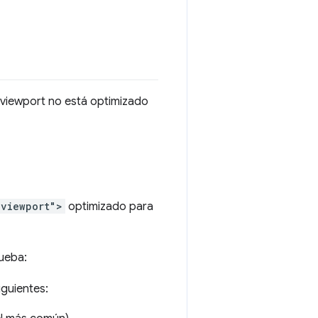
l viewport no está optimizado
"viewport">
optimizado para
ueba:
iguientes: