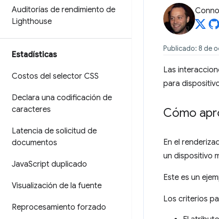
Auditorías de rendimiento de
Connor
Lighthouse
Publicado: 8 de 
Estadísticas
Las interaccio
Costos del selector CSS
para dispositiv
Declara una codificación de
caracteres
Cómo apro
Latencia de solicitud de
En el renderiza
documentos
un dispositivo m
Java
Script duplicado
Este es un eje
Visualización de la fuente
Los criterios p
Reprocesamiento forzado