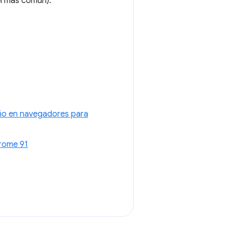
l más común).
seño en navegadores para
hrome 91