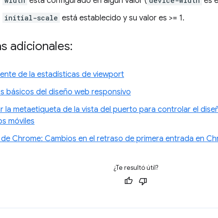
o
width
está configurado en algún valor (
device-width
es e
o
initial-scale
está establecido y su valor es >= 1.
s adicionales:
ente de la estadísticas de viewport
 básicos del diseño web responsivo
 la metaetiqueta de la vista del puerto para controlar el di
os móviles
 de Chrome: Cambios en el retraso de primera entrada en C
¿Te resultó útil?