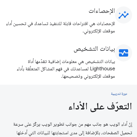
الإحصاءات
insights
الإحصاءات هي اقتراحات قابلة للتنفيذ تساعدك في تحسين أداء
موقعك الإلكتروني.
بيانات التشخيص
monitor_heart
بيانات التشخيص هي معلومات إضافية تقدّمها أداة
Lighthouse لمساعدتك في فهم المشاكل المتعلّقة بأداء
موقعك الإلكتروني وتصحيحها.
دورة تدريبية
التعرّف على الأداء
إنّ أداء الويب هو جانب مهم من جوانب تطوير الويب يركّز على سرعة
تحميل الصفحات، بالإضافة إلى مدى استجابتها للبيانات التي أدخلها