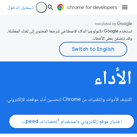
تسجيل الدخول
تستخدم Google تكنولوجيا الذكاء الاصطناعي لترجمة المحتوى إلى لغتك المفضّلة،
وقد تتضمّن بعض الأخطاء.
الأداء
اكتشِف الأدوات والتقنيات من Chrome لتحسين أداء موقعك الإلكتروني.
اختبار موقع إلكتروني باستخدام "إحصاءات PageSpeed"