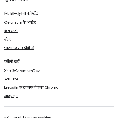
मिलता-जुलता कॉन्टेंट
Chromium के अपडेट
केस स्टडी
संग्रह
पॉडकास्ट और टीवी शो
फ़ॉलो करें
X पर @ChromiumDev
YouTube
LinkedIn पर डेवलपर के लिए Chrome
आरएसएस
शर्तें
निजता
Manage cookies