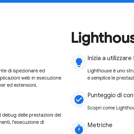
Lighthou
Inizia a utilizzar
lightbulb
nte di ispezionare ed
Lighthouse è uno str
plicazioni web in esecuzione
e semplice le prestaz
er ed estensioni.
Punteggio di con
check_circle
Scopri come Lighthous
l debug delle prestazioni del
ementi, l'esecuzione di
Metriche
timer