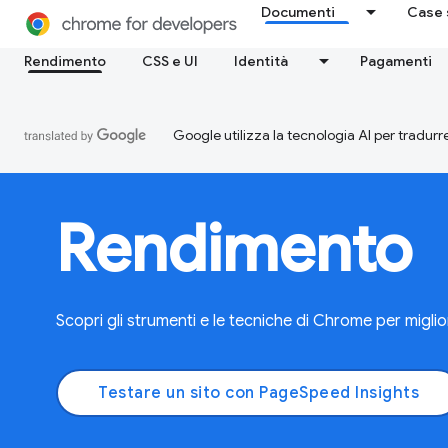
Documenti
Case 
Rendimento
CSS e UI
Identità
Pagamenti
Google utilizza la tecnologia AI per tradurre
Rendimento
Scopri gli strumenti e le tecniche di Chrome per miglior
Testare un sito con PageSpeed Insights