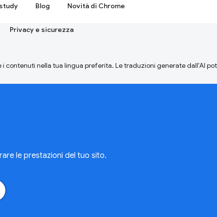
study
Blog
Novità di Chrome
Privacy e sicurezza
 i contenuti nella tua lingua preferita. Le traduzioni generate dall'AI p
are le prestazioni del tuo sito.