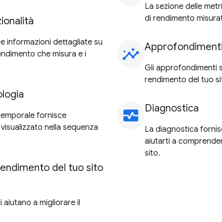
La sezione delle metr
di rendimento misura
ionalità
ce informazioni dettagliate su
Approfondiment
insights
rendimento che misura e i
Gli approfondimenti so
rendimento del tuo si
ologia
Diagnostica
monitor_heart
temporale fornisce
 visualizzato nella sequenza
La diagnostica fornis
aiutarti a comprendere
sito.
rendimento del tuo sito
 aiutano a migliorare il