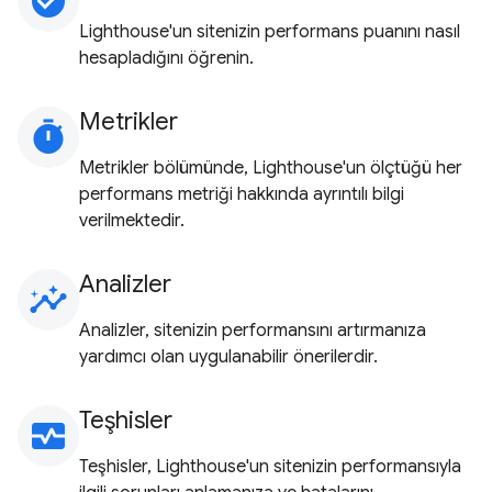
check_circle
Lighthouse'un sitenizin performans puanını nasıl
hesapladığını öğrenin.
Metrikler
timer
Metrikler bölümünde, Lighthouse'un ölçtüğü her
performans metriği hakkında ayrıntılı bilgi
verilmektedir.
Analizler
insights
Analizler, sitenizin performansını artırmanıza
yardımcı olan uygulanabilir önerilerdir.
Teşhisler
monitor_heart
Teşhisler, Lighthouse'un sitenizin performansıyla