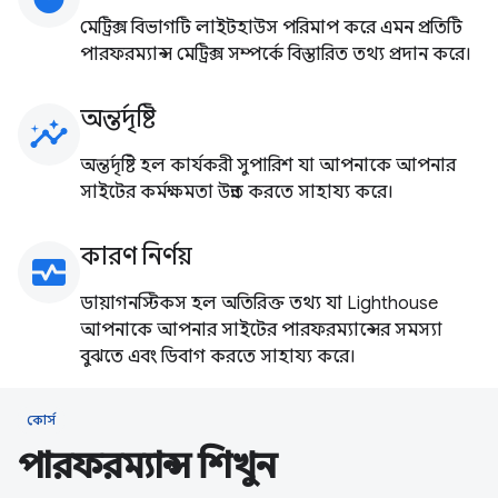
মেট্রিক্স বিভাগটি লাইটহাউস পরিমাপ করে এমন প্রতিটি
পারফরম্যান্স মেট্রিক্স সম্পর্কে বিস্তারিত তথ্য প্রদান করে।
অন্তর্দৃষ্টি
insights
অন্তর্দৃষ্টি হল কার্যকরী সুপারিশ যা আপনাকে আপনার
সাইটের কর্মক্ষমতা উন্নত করতে সাহায্য করে।
কারণ নির্ণয়
monitor_heart
ডায়াগনস্টিকস হল অতিরিক্ত তথ্য যা Lighthouse
আপনাকে আপনার সাইটের পারফরম্যান্সের সমস্যা
বুঝতে এবং ডিবাগ করতে সাহায্য করে।
কোর্স
পারফরম্যান্স শিখুন