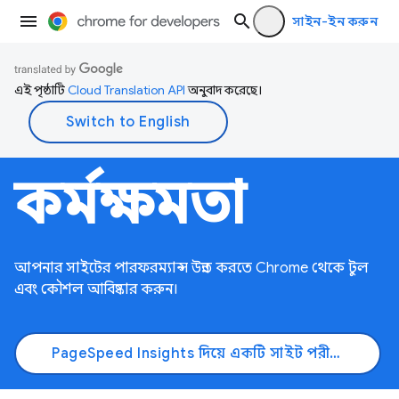
সাইন-ইন করুন
এই পৃষ্ঠাটি
Cloud Translation API
অনুবাদ করেছে।
কর্মক্ষমতা
আপনার সাইটের পারফরম্যান্স উন্নত করতে Chrome থেকে টুল
এবং কৌশল আবিষ্কার করুন।
PageSpeed ​​Insights দিয়ে একটি সাইট পরীক্ষা করুন