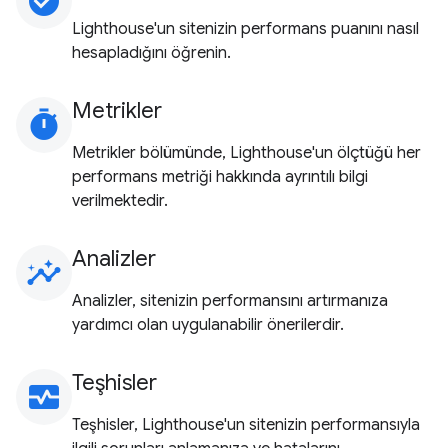
check_circle
Lighthouse'un sitenizin performans puanını nasıl
hesapladığını öğrenin.
Metrikler
timer
Metrikler bölümünde, Lighthouse'un ölçtüğü her
performans metriği hakkında ayrıntılı bilgi
verilmektedir.
Analizler
insights
Analizler, sitenizin performansını artırmanıza
yardımcı olan uygulanabilir önerilerdir.
Teşhisler
monitor_heart
Teşhisler, Lighthouse'un sitenizin performansıyla