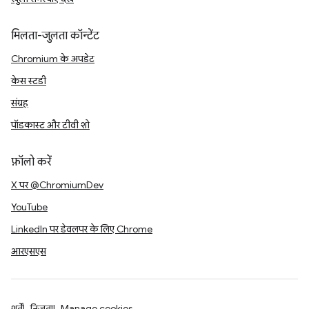
मिलता-जुलता कॉन्टेंट
Chromium के अपडेट
केस स्टडी
संग्रह
पॉडकास्ट और टीवी शो
फ़ॉलो करें
X पर @ChromiumDev
YouTube
LinkedIn पर डेवलपर के लिए Chrome
आरएसएस
शर्तें
निजता
Manage cookies