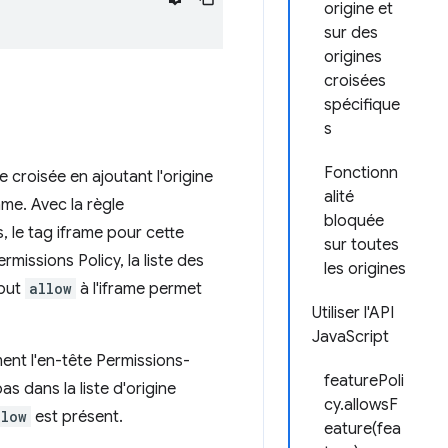
origine et
sur des
origines
croisées
spécifique
s
Fonctionn
 croisée en ajoutant l'origine
alité
ame. Avec la règle
bloquée
s, le tag iframe pour cette
sur toutes
rmissions Policy, la liste des
les origines
ibut
allow
à l'iframe permet
Utiliser l'API
JavaScript
nt l'en-tête Permissions-
featurePoli
as dans la liste d'origine
cy.allowsF
llow
est présent.
eature(fea