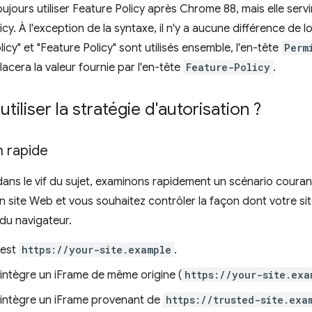
ujours utiliser Feature Policy après Chrome 88, mais elle servi
cy. À l'exception de la syntaxe, il n'y a aucune différence de l
icy" et "Feature Policy" sont utilisés ensemble, l'en-tête
Perm
lacera la valeur fournie par l'en-tête
Feature-Policy
.
iliser la stratégie d'autorisation ?
n rapide
dans le vif du sujet, examinons rapidement un scénario couran
n site Web et vous souhaitez contrôler la façon dont votre site 
 du navigateur.
 est
https://your-site.example
.
 intègre un iFrame de même origine (
https://your-site.exa
e intègre un iFrame provenant de
https://trusted-site.exa