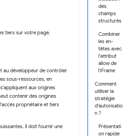
des
champs
structurés
s tiers sur votre page.
Combiner
les en-
têtes avec
l'attribut
allow de
nt au développeur de contrôler
l'iFrame
 ses sous-ressources, en
Comment
s'appliquent aux origines
utiliser la
 peut contenir des origines
stratégie
'accès propriétaire et tiers
d'autorisatio
n ?
puissantes. Il doit fournir une
Présentati
on rapide