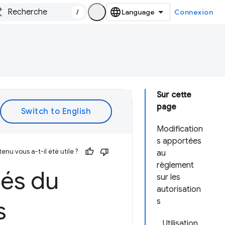
/
Connexion
Sur cette
page
Modification
s apportées
enu vous a-t-il été utile ?
au
règlement
tés du
sur les
autorisation
s
s
Utilisation