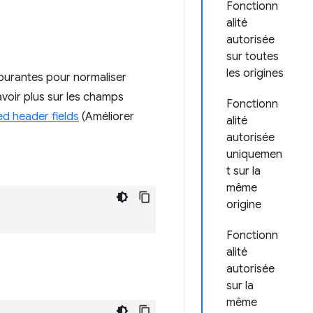
Fonctionn
alité
autorisée
sur toutes
les origines
ourantes pour normaliser
avoir plus sur les champs
Fonctionn
ed header fields
(Améliorer
alité
autorisée
uniquemen
t sur la
même
origine
Fonctionn
alité
autorisée
sur la
même