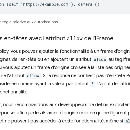
ion=(self "https://example.com"), camera=()
 règle relative aux autorisations.
 en-têtes avec l'attribut
allow
de l'i
Frame
icy, vous pouvez ajouter la fonctionnalité à un frame d'origine
rigines de l'en-tête ou en ajoutant un attribut
allow
au tag ifr
si vous ajoutez un frame d'origine croisée à la liste des origine
ure l'attribut
allow
. Si la réponse ne contient pas d'en-tête Pe
nsidérée comme ayant la valeur par défaut
*
. L'ajout de l'attr
onctionnalité.
, nous recommandons aux développeurs de définir expliciteme
éponse, afin que les iFrames d'origine croisée qui ne figurent p
et ne puissent pas accéder à cette fonctionnalité, même si
a