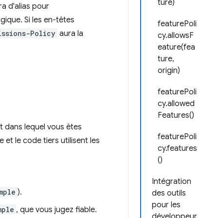
ture)
ra d'alias pour
ogique. Si les en-têtes
featurePoli
issions-Policy
aura la
cy.allowsF
eature(fea
ture,
origin)
featurePoli
cy.allowed
Features()
t dans lequel vous êtes
featurePoli
et le code tiers utilisent les
cy.features
()
Intégration
mple
).
des outils
pour les
mple
, que vous jugez fiable.
développeur