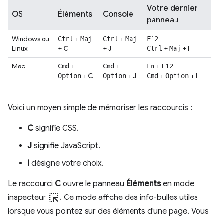
Votre dernier
OS
Éléments
Console
panneau
Windows ou
+
+
Ctrl
Maj
Ctrl
Maj
F12
Linux
+
C
+
J
+
+
I
Ctrl
Maj
Mac
+
+
+
Cmd
Cmd
Fn
F12
+
C
+
J
+
+
I
Option
Option
Cmd
Option
Voici un moyen simple de mémoriser les raccourcis :
C
signifie CSS.
J
signifie JavaScript.
I
désigne votre choix.
Le raccourci
C
ouvre le panneau
Éléments
en mode
ink_selection
inspecteur
. Ce mode affiche des info-bulles utiles
lorsque vous pointez sur des éléments d'une page. Vous