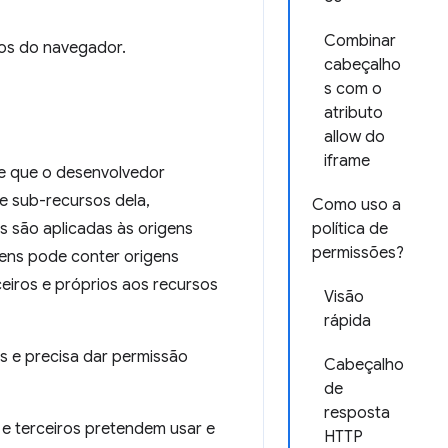
Combinar
sos do navegador.
cabeçalho
s com o
atributo
allow do
iframe
te que o desenvolvedor
e sub-recursos dela,
Como uso a
as são aplicadas às origens
política de
permissões?
gens pode conter origens
ceiros e próprios aos recursos
Visão
rápida
os e precisa dar permissão
Cabeçalho
de
resposta
e e terceiros pretendem usar e
HTTP