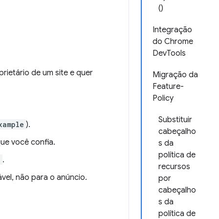
()
Integração
do Chrome
DevTools
ietário de um site e quer
Migração da
Feature-
Policy
Substituir
xample
).
cabeçalho
ue você confia.
s da
política de
e
.
recursos
ável, não para o anúncio.
por
cabeçalho
s da
política de