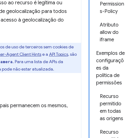
so ao recurso é legítima ou
Permission
 de geolocalização para todos
s-Policy
á acesso à geolocalização do
Atributo
allow do
iframe
os de uso de terceiros sem cookies de
Exemplos de
er-Agent Client Hints
e a
API Topics
, são
configuraçõ
. Para uma lista de APIs da
camera
es da
sta pode não estar atualizada.
política de
permissões
Recurso
permitido
ncipais permanecem os mesmos,
em todas
as origens
Recurso