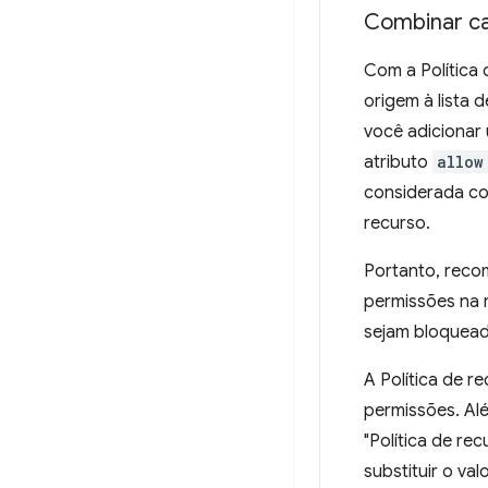
Combinar ca
Com a Política
origem à lista 
você adicionar 
atributo
allow
considerada co
recurso.
Portanto, reco
permissões na r
sejam bloquead
A Política de r
permissões. Alé
"Política de re
substituir o va