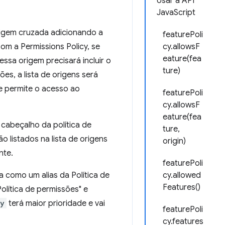
Usar a API
JavaScript
rigem cruzada adicionando a
featurePoli
om a Permissions Policy, se
cy.allowsF
eature(fea
essa origem precisará incluir o
ture)
es, a lista de origens será
e permite o acesso ao
featurePoli
cy.allowsF
eature(fea
cabeçalho da política de
ture,
 listados na lista de origens
origin)
nte.
featurePoli
 como um alias da Política de
cy.allowed
Features()
olítica de permissões" e
cy
terá maior prioridade e vai
featurePoli
cy.features