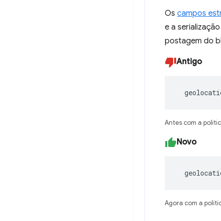
Os
campos est
e a serializaç
postagem do blo
Antigo
  geolocati
Antes com a políti
Novo
  geolocat
Agora com a políti