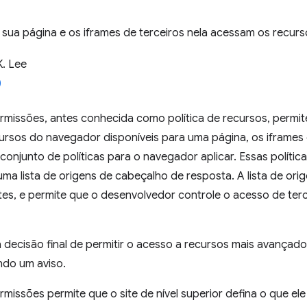
sua página e os iframes de terceiros nela acessam os recur
K. Lee
ermissões, antes conhecida como política de recursos, permi
ursos do navegador disponíveis para uma página, os iframes 
onjunto de políticas para o navegador aplicar. Essas polític
ma lista de origens de cabeçalho de resposta. A lista de ori
ntes, e permite que o desenvolvedor controle o acesso de ter
 decisão final de permitir o acesso a recursos mais avançad
ando um aviso.
ermissões permite que o site de nível superior defina o que el