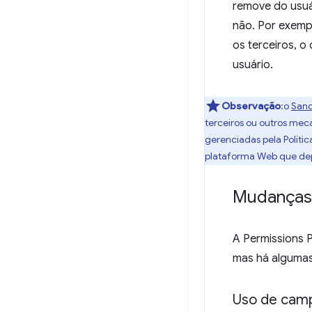
remove do usuár
não. Por exempl
os terceiros, 
usuário.
Observação
:o
Sand
terceiros ou outros me
gerenciadas pela Polít
plataforma Web que dep
Mudanças 
A Permissions 
mas há algumas
Uso de camp