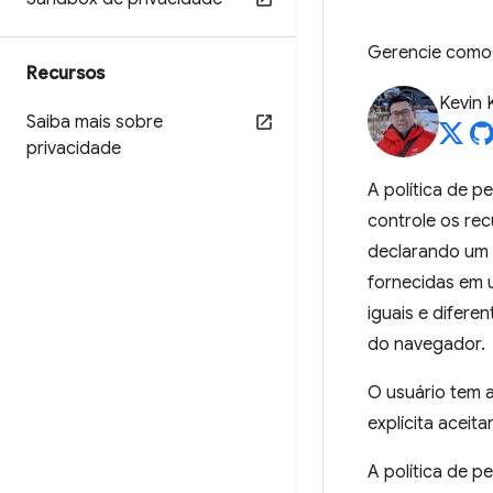
Gerencie como 
Recursos
Kevin 
Saiba mais sobre
privacidade
A política de p
controle os rec
declarando um c
fornecidas em u
iguais e difere
do navegador.
O usuário tem a
explícita aceit
A política de p