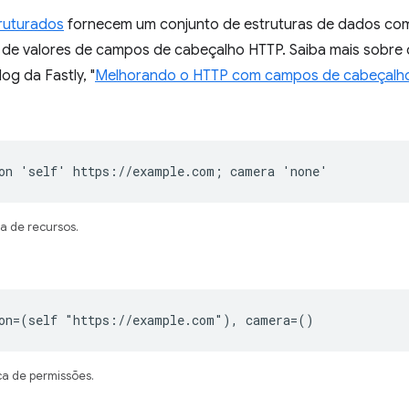
ruturados
fornecem um conjunto de estruturas de dados comu
ão de valores de campos de cabeçalho HTTP. Saiba mais sobr
g da Fastly, "
Melhorando o HTTP com campos de cabeçalho
on 'self' https://example.com; camera 'none'
ca de recursos.
ion=(self "https://example.com"), camera=()
ca de permissões.