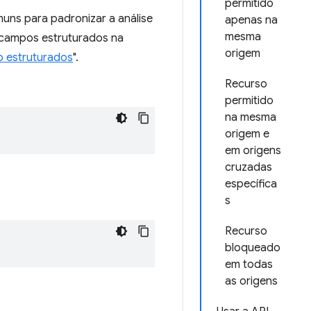
permitido
ns para padronizar a análise
apenas na
mesma
e campos estruturados na
origem
 estruturados
".
Recurso
permitido
na mesma
origem e
em origens
cruzadas
específica
s
Recurso
bloqueado
em todas
as origens