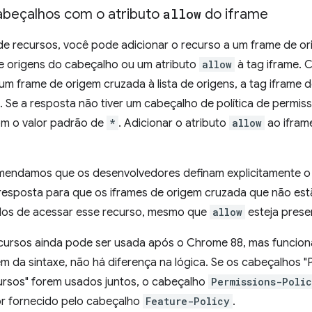
beçalhos com o atributo
allow
do iframe
 de recursos, você pode adicionar o recurso a um frame de o
de origens do cabeçalho ou um atributo
allow
à tag iframe. C
um frame de origem cruzada à lista de origens, a tag iframe d
. Se a resposta não tiver um cabeçalho de política de permissõ
m o valor padrão de
*
. Adicionar o atributo
allow
ao ifram
mendamos que os desenvolvedores definam explicitamente o 
esposta para que os iframes de origem cruzada que não estão
os de acessar esse recurso, mesmo que
allow
esteja prese
ecursos ainda pode ser usada após o Chrome 88, mas funciona
m da sintaxe, não há diferença na lógica. Se os cabeçalhos "P
cursos" forem usados juntos, o cabeçalho
Permissions-Poli
lor fornecido pelo cabeçalho
Feature-Policy
.