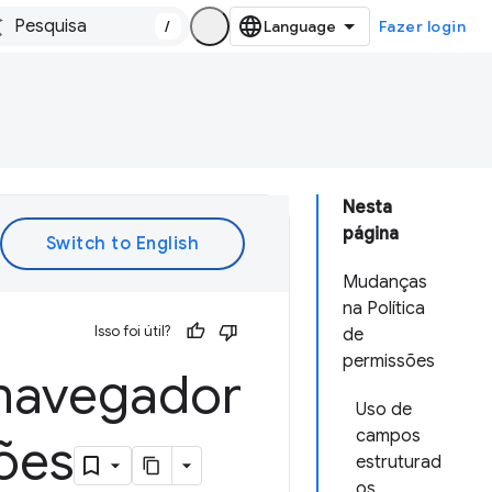
/
Fazer login
Nesta
página
Mudanças
na Política
Isso foi útil?
de
permissões
 navegador
Uso de
campos
ões
estruturad
os