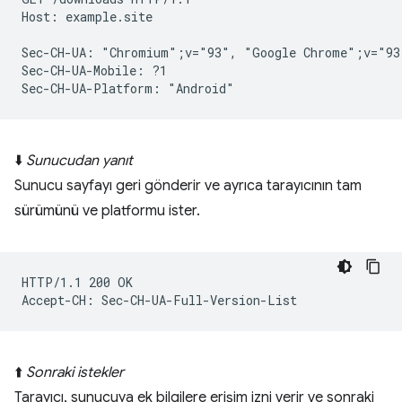
Host: example.site

Sec-CH-UA: "Chromium";v="93", "Google Chrome";v="93
Sec-CH-UA-Mobile: ?1

⬇️
Sunucudan yanıt
Sunucu sayfayı geri gönderir ve ayrıca tarayıcının tam
sürümünü ve platformu ister.
HTTP/1.1 200 OK

⬆️
Sonraki istekler
Tarayıcı, sunucuya ek bilgilere erişim izni verir ve sonraki