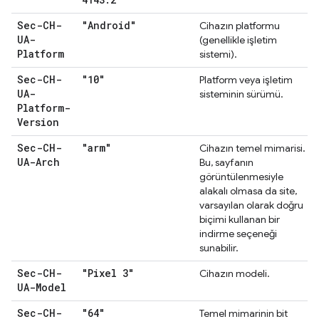
Sec-CH-
"Android"
Cihazın platformu
UA-
(genellikle işletim
Platform
sistemi).
Sec-CH-
"10"
Platform veya işletim
UA-
sisteminin sürümü.
Platform-
Version
Sec-CH-
"arm"
Cihazın temel mimarisi.
UA-Arch
Bu, sayfanın
görüntülenmesiyle
alakalı olmasa da site,
varsayılan olarak doğru
biçimi kullanan bir
indirme seçeneği
sunabilir.
Sec-CH-
"Pixel 3"
Cihazın modeli.
UA-Model
Sec-CH-
"64"
Temel mimarinin bit