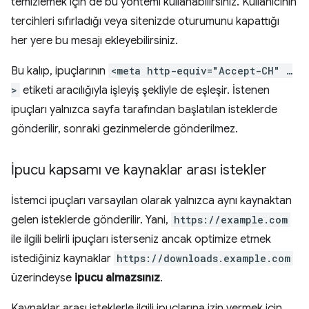
temizlemek için de bu yöntemi kullanabilirsiniz. Kullanıcının
tercihleri sıfırladığı veya sitenizde oturumunu kapattığı
her yere bu mesajı ekleyebilirsiniz.
Bu kalıp, ipuçlarının
<meta http-equiv="Accept-CH" …
>
etiketi aracılığıyla işleyiş şekliyle de eşleşir. İstenen
ipuçları yalnızca sayfa tarafından başlatılan isteklerde
gönderilir, sonraki gezinmelerde gönderilmez.
İpucu kapsamı ve kaynaklar arası istekler
İstemci ipuçları varsayılan olarak yalnızca aynı kaynaktan
gelen isteklerde gönderilir. Yani,
https://example.com
ile ilgili belirli ipuçları isterseniz ancak optimize etmek
istediğiniz kaynaklar
https://downloads.example.com
üzerindeyse
ipucu almazsınız
.
Kaynaklar arası isteklerle ilgili ipuçlarına izin vermek için