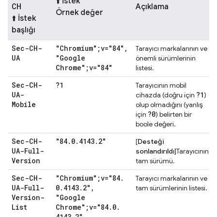
⬆️ İstek
CH
Açıklama
Örnek değer
⬆️ İstek
başlığı
Sec-CH-
"Chromium";v="84"
,
Tarayıcı markalarının ve
UA
"Google
önemli sürümlerinin
Chrome";v="84"
listesi.
Sec-CH-
?1
Tarayıcının mobil
UA-
?1
cihazda (doğru için
)
Mobile
olup olmadığını (yanlış
?0
için
) belirten bir
boole değeri.
Sec-CH-
"84
.
0
.
4143
.
2"
[
Desteği
UA-Full-
sonlandırıldı
]Tarayıcının
Version
tam sürümü.
Sec-CH-
"Chromium";v="84
.
Tarayıcı markalarının ve
UA-Full-
0
.
4143
.
2"
,
tam sürümlerinin listesi.
Version-
"Google
List
Chrome";v="84
.
0
.
4143
.
2"