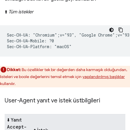
⬆️
Tüm istekler
Sec-CH-UA: "Chromium";v="93", "Google Chrome";v="93
Sec-CH-UA-Mobile: ?0

Dikkat:
Bu özellikler tek bir değerden daha karmaşık olduğundan,
listeleri ve boole değerlerini temsil etmek için
yapılandırılmış başlıklar
kullanılır.
User-Agent yanıt ve istek üstbilgileri
⬇️ Yanıt
Accept-