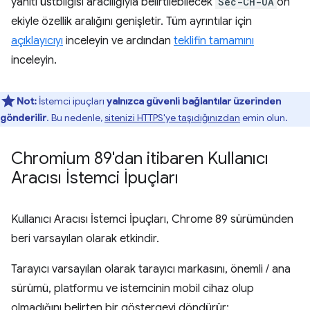
yanıtı üstbilgisi aracılığıyla belirtilebilecek
Sec-CH-UA
ön
ekiyle özellik aralığını genişletir. Tüm ayrıntılar için
açıklayıcıyı
inceleyin ve ardından
teklifin tamamını
inceleyin.
Not:
İstemci ipuçları
yalnızca güvenli bağlantılar üzerinden
gönderilir
. Bu nedenle,
sitenizi HTTPS'ye taşıdığınızdan
emin olun.
Chromium 89'dan itibaren Kullanıcı
Aracısı İstemci İpuçları
Kullanıcı Aracısı İstemci İpuçları, Chrome 89 sürümünden
beri varsayılan olarak etkindir.
Tarayıcı varsayılan olarak tarayıcı markasını, önemli / ana
sürümü, platformu ve istemcinin mobil cihaz olup
olmadığını belirten bir göstergeyi döndürür: