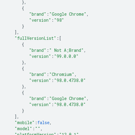
},
{
"brand"
:
"Google Chrome"
,
"version"
:
"98"
}
],
"fullVersionList"
:
[
{
"brand"
:
" Not A;Brand"
,
"version"
:
"99.0.0.0"
},
{
"brand"
:
"Chromium"
,
"version"
:
"98.0.4738.0"
},
{
"brand"
:
"Google Chrome"
,
"version"
:
"98.0.4738.0"
}
],
"mobile"
:
false
,
"model"
:
""
,
"platformVersion"
:
"12.0.1"