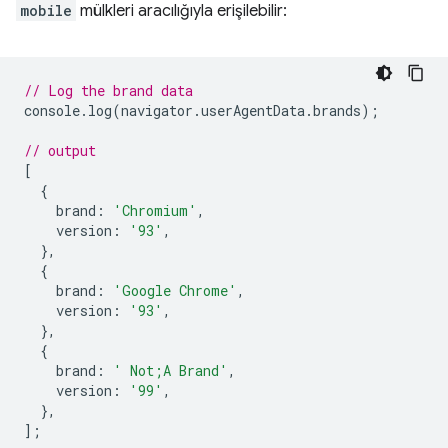
mobile
mülkleri aracılığıyla erişilebilir:
// Log the brand data
console
.
log
(
navigator
.
userAgentData
.
brands
);
// output
[
{
brand
:
'Chromium'
,
version
:
'93'
,
},
{
brand
:
'Google Chrome'
,
version
:
'93'
,
},
{
brand
:
' Not;A Brand'
,
version
:
'99'
,
},
];