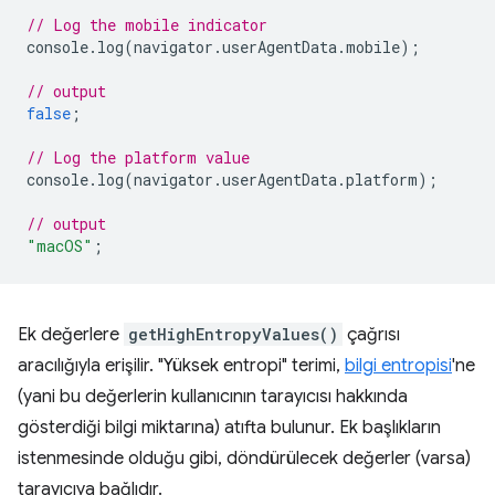
// Log the mobile indicator
console
.
log
(
navigator
.
userAgentData
.
mobile
);
// output
false
;
// Log the platform value
console
.
log
(
navigator
.
userAgentData
.
platform
);
// output
"macOS"
;
Ek değerlere
getHighEntropyValues()
çağrısı
aracılığıyla erişilir. "Yüksek entropi" terimi,
bilgi entropisi
'ne
(yani bu değerlerin kullanıcının tarayıcısı hakkında
gösterdiği bilgi miktarına) atıfta bulunur. Ek başlıkların
istenmesinde olduğu gibi, döndürülecek değerler (varsa)
tarayıcıya bağlıdır.