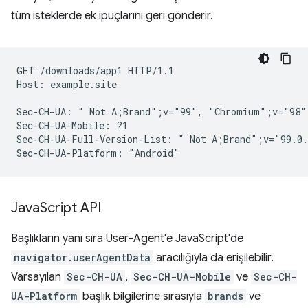
tüm isteklerde ek ipuçlarını geri gönderir.
GET /downloads/app1 HTTP/1.1

Host: example.site

Sec-CH-UA: " Not A;Brand";v="99", "Chromium";v="98"
Sec-CH-UA-Mobile: ?1

Sec-CH-UA-Full-Version-List: " Not A;Brand";v="99.0.
Java
Script API
Başlıkların yanı sıra User-Agent'e JavaScript'de
navigator.userAgentData
aracılığıyla da erişilebilir.
Varsayılan
Sec-CH-UA
,
Sec-CH-UA-Mobile
ve
Sec-CH-
UA-Platform
başlık bilgilerine sırasıyla
brands
ve