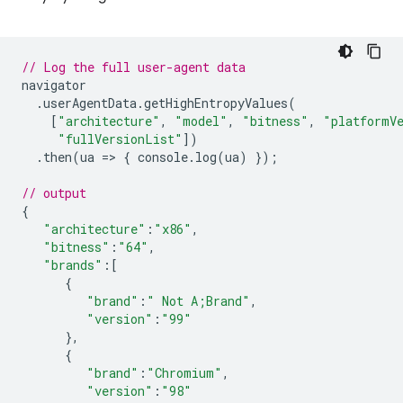
// Log the full user-agent data
navigator
.
userAgentData
.
getHighEntropyValues
(
[
"architecture"
,
"model"
,
"bitness"
,
"platformV
"fullVersionList"
])
.
then
(
ua
=
>
{
console
.
log
(
ua
)
});
// output
{
"architecture"
:
"x86"
,
"bitness"
:
"64"
,
"brands"
:
[
{
"brand"
:
" Not A;Brand"
,
"version"
:
"99"
},
{
"brand"
:
"Chromium"
,
"version"
:
"98"