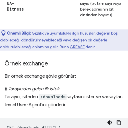
UA-
sayısı (ör. tam sayı veya
Bitness
bellek adresinin bit
cinsinden boyutu)
Önemli Bilgi:
Gizlilik ve uyumlulukla ilgili hususlar, değerin boş
olabileceği, döndürülmeyebileceği veya değişen bir değerle
doldurulabileceği anlamına gelir. Buna
GREASE
denir.
Örnek exchange
Bir örnek exchange şöyle görünür:
⬆️
Tarayıcıdan gelen ilk istek
Tarayıcı, siteden
/downloads
sayfasını ister ve varsayılan
temel User-Agent'ını gönderir.
GET /downloads HTTP/1.1
