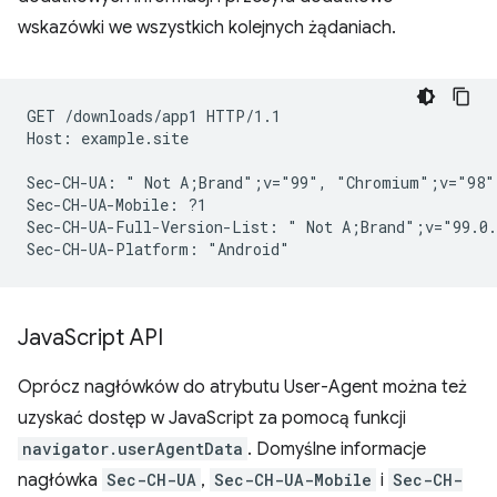
wskazówki we wszystkich kolejnych żądaniach.
GET /downloads/app1 HTTP/1.1

Host: example.site

Sec-CH-UA: " Not A;Brand";v="99", "Chromium";v="98"
Sec-CH-UA-Mobile: ?1

Sec-CH-UA-Full-Version-List: " Not A;Brand";v="99.0.
Java
Script API
Oprócz nagłówków do atrybutu User-Agent można też
uzyskać dostęp w JavaScript za pomocą funkcji
navigator.userAgentData
. Domyślne informacje
nagłówka
Sec-CH-UA
,
Sec-CH-UA-Mobile
i
Sec-CH-