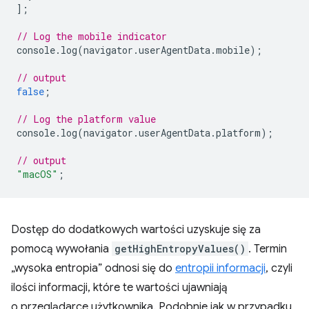
];
// Log the mobile indicator
console
.
log
(
navigator
.
userAgentData
.
mobile
);
// output
false
;
// Log the platform value
console
.
log
(
navigator
.
userAgentData
.
platform
);
// output
"macOS"
;
Dostęp do dodatkowych wartości uzyskuje się za
pomocą wywołania
getHighEntropyValues()
. Termin
„wysoka entropia” odnosi się do
entropii informacji
, czyli
ilości informacji, które te wartości ujawniają
o przeglądarce użytkownika. Podobnie jak w przypadku