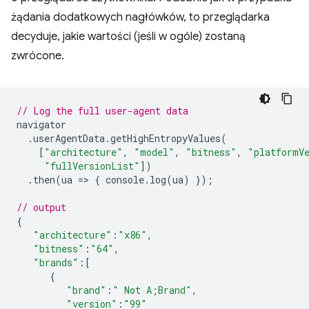
żądania dodatkowych nagłówków, to przeglądarka
decyduje, jakie wartości (jeśli w ogóle) zostaną
zwrócone.
// Log the full user-agent data
navigator
.
userAgentData
.
getHighEntropyValues
(
[
"architecture"
,
"model"
,
"bitness"
,
"platformV
"fullVersionList"
])
.
then
(
ua
=
>
{
console
.
log
(
ua
)
});
// output
{
"architecture"
:
"x86"
,
"bitness"
:
"64"
,
"brands"
:
[
{
"brand"
:
" Not A;Brand"
,
"version"
:
"99"