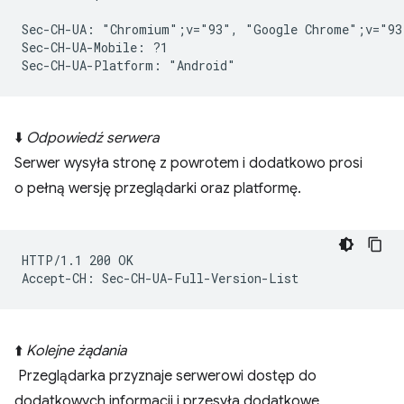
Sec-CH-UA: "Chromium";v="93", "Google Chrome";v="93
Sec-CH-UA-Mobile: ?1

⬇️
Odpowiedź serwera
Serwer wysyła stronę z powrotem i dodatkowo prosi
o pełną wersję przeglądarki oraz platformę.
HTTP/1.1 200 OK

⬆️
Kolejne żądania
Przeglądarka przyznaje serwerowi dostęp do
dodatkowych informacji i przesyła dodatkowe