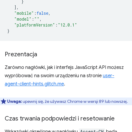
}
],
"mobile"
:
false
,
"model"
:
""
,
"platformVersion"
:
"12.0.1"
}
Prezentacja
Zarówno nagłówki, jak i interfejs JavaScript API możesz
wypróbować na swoim urządzeniu na stronie
user-
agent-client-hints.glitch.me
.
Uwaga:
upewnij się, że używasz Chrome w wersji 89 lub nowszej.
Czas trwania podpowiedzi i resetowanie
Wskazówki określone w nagłówku
Accept-CH
będą