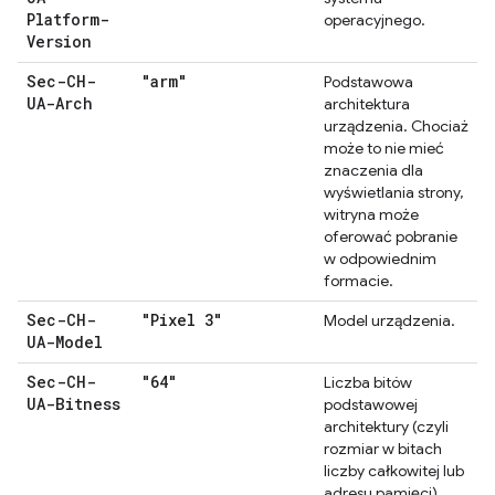
Platform-
operacyjnego.
Version
Sec-CH-
"arm"
Podstawowa
UA-Arch
architektura
urządzenia. Chociaż
może to nie mieć
znaczenia dla
wyświetlania strony,
witryna może
oferować pobranie
w odpowiednim
formacie.
Sec-CH-
"Pixel 3"
Model urządzenia.
UA-Model
Sec-CH-
"64"
Liczba bitów
UA-Bitness
podstawowej
architektury (czyli
rozmiar w bitach
liczby całkowitej lub
adresu pamięci).