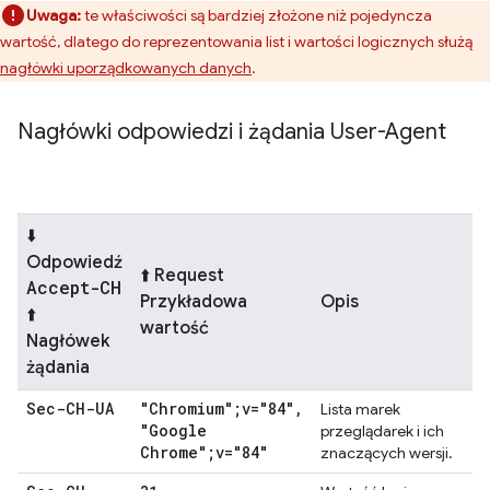
Uwaga:
te właściwości są bardziej złożone niż pojedyncza
wartość, dlatego do reprezentowania list i wartości logicznych służą
nagłówki uporządkowanych danych
.
Nagłówki odpowiedzi i żądania User-Agent
⬇️
Odpowiedź
⬆️ Request
Accept-CH
Przykładowa
Opis
⬆️
wartość
Nagłówek
żądania
Sec-CH-UA
"Chromium";v="84"
,
Lista marek
"Google
przeglądarek i ich
Chrome";v="84"
znaczących wersji.