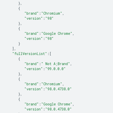
},
{
"brand"
:
"Chromium"
,
"version"
:
"98"
},
{
"brand"
:
"Google Chrome"
,
"version"
:
"98"
}
],
"fullVersionList"
:
[
{
"brand"
:
" Not A;Brand"
,
"version"
:
"99.0.0.0"
},
{
"brand"
:
"Chromium"
,
"version"
:
"98.0.4738.0"
},
{
"brand"
:
"Google Chrome"
,
"version"
:
"98.0.4738.0"