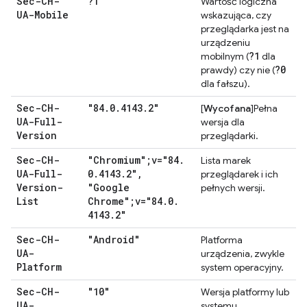
Sec-CH-
?1
Wartość logiczna
UA-Mobile
wskazująca, czy
przeglądarka jest na
urządzeniu
?1
mobilnym (
dla
?0
prawdy) czy nie (
dla fałszu).
Sec-CH-
"84
.
0
.
4143
.
2"
[
Wycofana
]Pełna
UA-Full-
wersja dla
Version
przeglądarki.
Sec-CH-
"Chromium";v="84
.
Lista marek
UA-Full-
0
.
4143
.
2"
,
przeglądarek i ich
Version-
"Google
pełnych wersji.
List
Chrome";v="84
.
0
.
4143
.
2"
Sec-CH-
"Android"
Platforma
UA-
urządzenia, zwykle
Platform
system operacyjny.
Sec-CH-
"10"
Wersja platformy lub
UA-
systemu