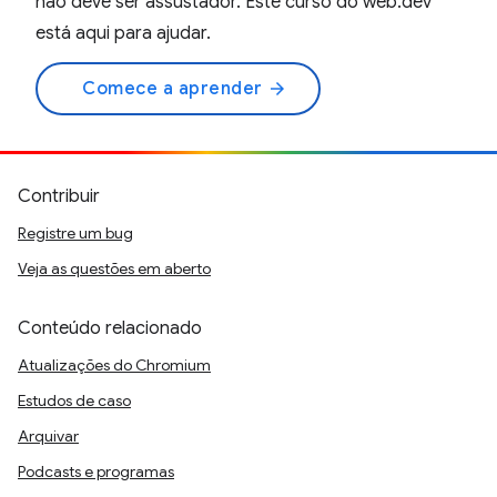
não deve ser assustador. Este curso do web.dev
está aqui para ajudar.
Comece a aprender
arrow_forward
Contribuir
Registre um bug
Veja as questões em aberto
Conteúdo relacionado
Atualizações do Chromium
Estudos de caso
Arquivar
Podcasts e programas