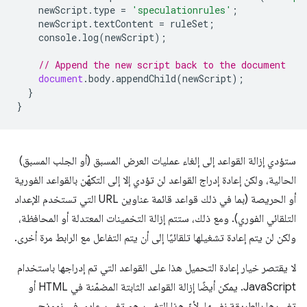
newScript
.
type
=
'speculationrules'
;
newScript
.
textContent
=
ruleSet
;
console
.
log
(
newScript
);
// Append the new script back to the document
document
.
body
.
appendChild
(
newScript
);
}
}
ستؤدي إزالة القواعد إلى إلغاء عمليات العرض المسبق (أو الجلب المسبق)
الحالية، ولكن إعادة إدراج القواعد لن تؤدي إلا إلى التكهّن بالقواعد الفورية
أو الحريصة (بما في ذلك قواعد قائمة عناوين URL التي تستخدم الإعداد
التلقائي الفوري). ومع ذلك، ستتم إزالة التخمينات المعتدلة أو المحافظة،
ولكن لن يتم إعادة تشغيلها تلقائيًا إلى أن يتم التفاعل مع الرابط مرة أخرى.
لا يقتصر خيار إعادة التحميل هذا على القواعد التي تم إدراجها باستخدام
JavaScript. يمكن أيضًا إزالة القواعد الثابتة المضمّنة في HTML أو
تغييرها بالطريقة نفسها، لأنّ هذا التغيير هو تغيير عادي في نموذج