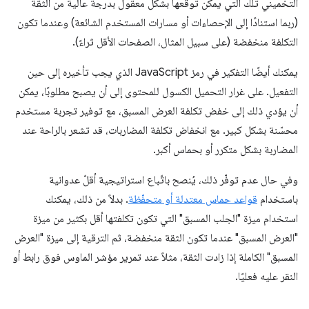
التخميني تلك التي يمكن توقّعها بشكل معقول بدرجة عالية من الثقة
(ربما استنادًا إلى الإحصاءات أو مسارات المستخدم الشائعة) وعندما تكون
التكلفة منخفضة (على سبيل المثال، الصفحات الأقل ثراءً).
يمكنك أيضًا التفكير في رمز JavaScript الذي يجب تأخيره إلى حين
التفعيل. على غرار التحميل الكسول للمحتوى إلى أن يصبح مطلوبًا، يمكن
أن يؤدي ذلك إلى خفض تكلفة العرض المسبق، مع توفير تجربة مستخدم
محسّنة بشكل كبير. مع انخفاض تكلفة المضاربات، قد تشعر بالراحة عند
المضاربة بشكل متكرر أو بحماس أكبر.
وفي حال عدم توفّر ذلك، يُنصح باتّباع استراتيجية أقلّ عدوانية
باستخدام
قواعد حماس معتدلة أو متحفّظة
. بدلاً من ذلك، يمكنك
استخدام ميزة "الجلب المسبق" التي تكون تكلفتها أقل بكثير من ميزة
"العرض المسبق" عندما تكون الثقة منخفضة، ثم الترقية إلى ميزة "العرض
المسبق" الكاملة إذا زادت الثقة، مثلاً عند تمرير مؤشر الماوس فوق رابط أو
النقر عليه فعليًا.