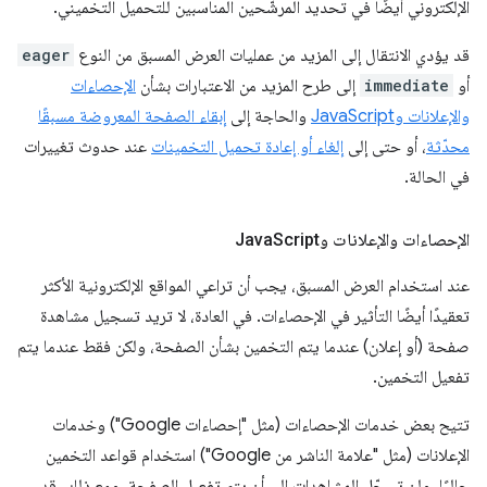
الإلكتروني أيضًا في تحديد المرشّحين المناسبين للتحميل التخميني.
قد يؤدي الانتقال إلى المزيد من عمليات العرض المسبق من النوع
eager
أو
immediate
إلى طرح المزيد من الاعتبارات بشأن
الإحصاءات
والإعلانات وJavaScript
والحاجة إلى
إبقاء الصفحة المعروضة مسبقًا
محدّثة
، أو حتى إلى
إلغاء أو إعادة تحميل التخمينات
عند حدوث تغييرات
في الحالة.
الإحصاءات والإعلانات وJava
Script
عند استخدام العرض المسبق، يجب أن تراعي المواقع الإلكترونية الأكثر
تعقيدًا أيضًا التأثير في الإحصاءات. في العادة، لا تريد تسجيل مشاهدة
صفحة (أو إعلان) عندما يتم التخمين بشأن الصفحة، ولكن فقط عندما يتم
تفعيل التخمين.
تتيح بعض خدمات الإحصاءات (مثل "إحصاءات Google") وخدمات
الإعلانات (مثل "علامة الناشر من Google") استخدام قواعد التخمين
حاليًا، ولن تسجّل المشاهدات إلى أن يتم تفعيل الصفحة. ومع ذلك، قد