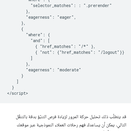
          "selector_matches": : ".prerender"

        },

        "eagerness": "eager",

      },

      {

        "where": {

          "and": [

            { "href_matches": "/*" },

            { "not": {"href_matches": "/logout"}}

          ]

        },

        "eagerness": "moderate"

      }

    ]

  }

قد يتطلّب ذلك تحليل حركة المرور لزيادة فرص التنبّؤ بدقة بالتنقّل
التالي. يمكن أن يساعدك فهم رحلات العملاء النموذجية عبر موقعك