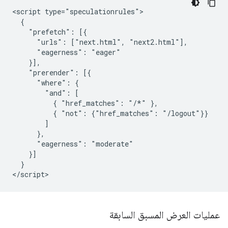
<script type="speculationrules">

  {

    "prefetch": [{

      "urls": ["next.html", "next2.html"],

      "eagerness": "eager"

    }],

    "prerender": [{

      "where": {

        "and": [

          { "href_matches": "/*" },

          { "not": {"href_matches": "/logout"}}

        ]

      },

      "eagerness": "moderate"

    }]

  }

عمليات العرض المسبق السابقة