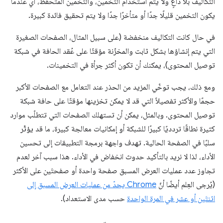
التكاليف بلا داعٍ ولا يتم استخدام التخمين، والتخمين المتحفّظ، أي عندما
يكون التخمين قليلًا جدًا أو متأخرًا جدًا ولا يتم تحقيق فائدة كبيرة.
في حال كانت التكاليف منخفضة (على سبيل المثال، الصفحات الصغيرة
التي يتم إنشاؤها بشكل ثابت والمخزّنة مؤقتًا على عُقد الحافة في شبكة
توصيل المحتوى)، يمكنك أن تكون أكثر جرأة في التخمينات.
ومع ذلك، يجب توخّي المزيد من الحذر عند التعامل مع الصفحات الأكبر
حجمًا والأكثر تفصيلاً التي قد لا يمكن تخزينها مؤقتًا على حافة شبكة
توصيل المحتوى. وبالمثل، يمكن أن تستهلك الصفحات التي تتطلّب موارد
كثيرة نطاقًا تردديًا كبيرًا للشبكة أو إمكانيات معالجة كبيرة، ما قد يؤثّر
سلبًا في الصفحة الحالية. تهدف واجهة برمجة التطبيقات إلى تحسين
الأداء، لذا لا نريد بالتأكيد حدوث انخفاض في الأداء. هذا سبب آخر لعدم
تجاوز عدد عمليات العرض المسبق صفحة واحدة أو صفحتَين على الأكثر
(يُرجى العِلم أيضًا أنّ
Chrome يحدّ من عمليات العرض المسبق إلى
اثنتَين أو عشر في المرة الواحدة
حسب مدى الاستعداد).