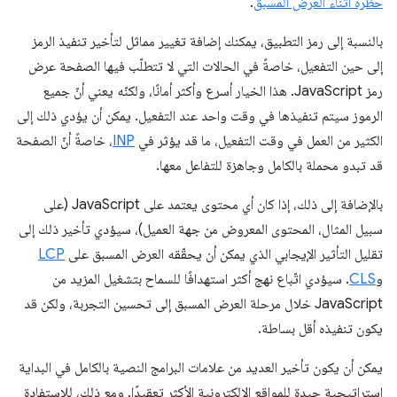
حظره أثناء العرض المسبق
.
بالنسبة إلى رمز التطبيق، يمكنك إضافة تغيير مماثل لتأخير تنفيذ الرمز
إلى حين التفعيل، خاصةً في الحالات التي لا تتطلّب فيها الصفحة عرض
رمز JavaScript. هذا الخيار أسرع وأكثر أمانًا، ولكنّه يعني أنّ جميع
الرموز سيتم تنفيذها في وقت واحد عند التفعيل. يمكن أن يؤدي ذلك إلى
الكثير من العمل في وقت التفعيل، ما قد يؤثر في
INP
، خاصةً أنّ الصفحة
قد تبدو محملة بالكامل وجاهزة للتفاعل معها.
بالإضافة إلى ذلك، إذا كان أي محتوى يعتمد على JavaScript (على
سبيل المثال، المحتوى المعروض من جهة العميل)، سيؤدي تأخير ذلك إلى
تقليل التأثير الإيجابي الذي يمكن أن يحقّقه العرض المسبق على
LCP
و
CLS
. سيؤدي اتّباع نهج أكثر استهدافًا للسماح بتشغيل المزيد من
JavaScript خلال مرحلة العرض المسبق إلى تحسين التجربة، ولكن قد
يكون تنفيذه أقل بساطة.
يمكن أن يكون تأخير العديد من علامات البرامج النصية بالكامل في البداية
استراتيجية جيدة للمواقع الإلكترونية الأكثر تعقيدًا. ومع ذلك، للاستفادة