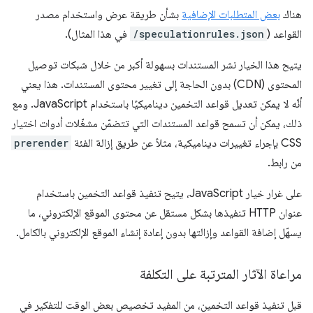
هناك
بعض المتطلبات الإضافية
بشأن طريقة عرض واستخدام مصدر
القواعد (
/speculationrules.json
في هذا المثال).
يتيح هذا الخيار نشر المستندات بسهولة أكبر من خلال شبكات توصيل
المحتوى (CDN) بدون الحاجة إلى تغيير محتوى المستندات. هذا يعني
أنّه لا يمكن تعديل قواعد التخمين ديناميكيًا باستخدام JavaScript. ومع
ذلك، يمكن أن تسمح قواعد المستندات التي تتضمّن مشغّلات أدوات اختيار
CSS بإجراء تغييرات ديناميكية، مثلاً عن طريق إزالة الفئة
prerender
من رابط.
على غرار خيار JavaScript، يتيح تنفيذ قواعد التخمين باستخدام
عنوان HTTP تنفيذها بشكل مستقل عن محتوى الموقع الإلكتروني، ما
يسهّل إضافة القواعد وإزالتها بدون إعادة إنشاء الموقع الإلكتروني بالكامل.
مراعاة الآثار المترتبة على التكلفة
قبل تنفيذ قواعد التخمين، من المفيد تخصيص بعض الوقت للتفكير في