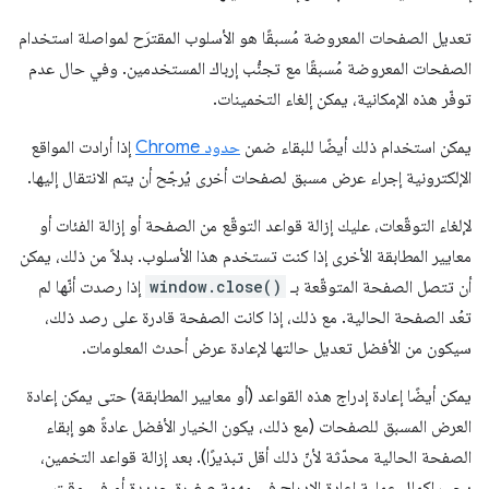
تعديل الصفحات المعروضة مُسبقًا هو الأسلوب المقترَح لمواصلة استخدام
الصفحات المعروضة مُسبقًا مع تجنُّب إرباك المستخدمين. وفي حال عدم
توفّر هذه الإمكانية، يمكن إلغاء التخمينات.
يمكن استخدام ذلك أيضًا للبقاء ضمن
حدود Chrome
إذا أرادت المواقع
الإلكترونية إجراء عرض مسبق لصفحات أخرى يُرجّح أن يتم الانتقال إليها.
لإلغاء التوقّعات، عليك إزالة قواعد التوقّع من الصفحة أو إزالة الفئات أو
معايير المطابقة الأخرى إذا كنت تستخدم هذا الأسلوب. بدلاً من ذلك، يمكن
أن تتصل الصفحة المتوقّعة بـ
window.close()
إذا رصدت أنّها لم
تعُد الصفحة الحالية. مع ذلك، إذا كانت الصفحة قادرة على رصد ذلك،
سيكون من الأفضل تعديل حالتها لإعادة عرض أحدث المعلومات.
يمكن أيضًا إعادة إدراج هذه القواعد (أو معايير المطابقة) حتى يمكن إعادة
العرض المسبق للصفحات (مع ذلك، يكون الخيار الأفضل عادةً هو إبقاء
الصفحة الحالية محدّثة لأنّ ذلك أقل تبذيرًا). بعد إزالة قواعد التخمين،
يجب إكمال عملية إعادة الإدراج في مهمة صغيرة جديدة أو في وقت