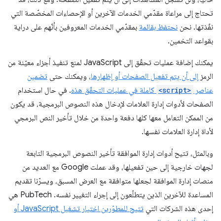
تحتاج إلى مراعاة مقدّمي الخدمات الآخرين أو الإحصاءات المخصّصة التي
نفّذتها. نحن
نحتفظ بقائمة
بمقدّمي الخدمات المعروفين بأنّهم على دراية
بقواعد التخمين.
يمكنك إضافة عمليات تحقّق إلى JavaScript لمنع تنفيذ أجزاء معيّنة من
الرمز
إلى أن يتم تفعيل الصفحات أو إظهارها
، ويمكنك حتى
تضمين
عناصر
<script>
كاملة في عمليات التحقّق هذه
. في حال استخدام
الصفحات لأدوات إدارة العلامات لإدخال هذه النصوص البرمجية، قد يكون
من الممكن التعامل معها كلها دفعة واحدة من خلال تأخير النص البرمجي
لأداة إدارة العلامات نفسها.
وبالمثل، تتيح أدوات إدارة الموافقة تأخير النصوص البرمجية التابعة
لجهات خارجية إلى حين تفعيلها، وقد عملت Google مع العديد من
منصات إدارة الموافقة لجعلها متوافقة مع العرض المسبق، ويسرّنا تقديم
المساعدة للآخرين الذين يتطلّعون إلى إجراء التغيير نفسه. PubTech هي
إحدى هذه الشركات التي
تتيح للمطوّرين اختيار تشغيل JavaScript أو