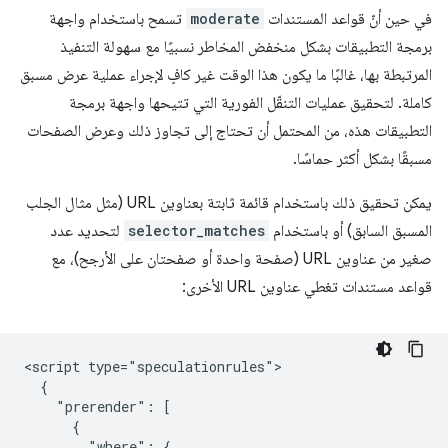
في حين أنّ قواعد المستندات
moderate
تسمح باستخدام واجهة
برمجة التطبيقات بشكل منخفض المخاطر نسبيًا مع سهولة التنفيذ
المرتبطة بها، غالبًا ما يكون هذا الوقت غير كافٍ لإجراء عملية عرض مسبق
كاملة. لتحقيق عمليات التنقّل الفورية التي تتيحها واجهة برمجة
التطبيقات هذه، من المحتمل أن تحتاج إلى تجاوز ذلك وعرض الصفحات
مسبقًا بشكل أكثر حماسًا.
يمكن تحقيق ذلك باستخدام قائمة ثابتة بعناوين URL (مثل مثال الجلب
المسبق السابق) أو باستخدام
selector_matches
لتحديد عدد
صغير من عناوين URL (صفحة واحدة أو صفحتان على الأرجح)، مع
قواعد مستندات تغطي عناوين URL الأخرى:
<script type="speculationrules">

  {

    "prerender": [

      {

        "where": {
