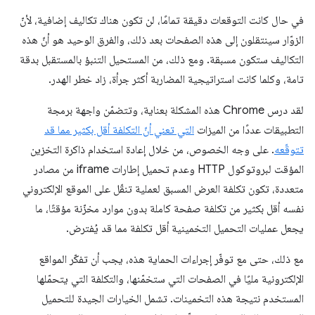
في حال كانت التوقعات دقيقة تمامًا، لن تكون هناك تكاليف إضافية، لأنّ
الزوّار سينتقلون إلى هذه الصفحات بعد ذلك، والفرق الوحيد هو أنّ هذه
التكاليف ستكون مسبقة. ومع ذلك، من المستحيل التنبؤ بالمستقبل بدقة
تامة، وكلما كانت استراتيجية المضاربة أكثر جرأة، زاد خطر الهدر.
لقد درس Chrome هذه المشكلة بعناية، وتتضمّن واجهة برمجة
التطبيقات عددًا من الميزات
التي تعني أنّ التكلفة أقل بكثير مما قد
تتوقّعه
. على وجه الخصوص، من خلال إعادة استخدام ذاكرة التخزين
المؤقت لبروتوكول HTTP وعدم تحميل إطارات iframe من مصادر
متعددة، تكون تكلفة العرض المسبق لعملية تنقّل على الموقع الإلكتروني
نفسه أقل بكثير من تكلفة صفحة كاملة بدون موارد مخزّنة مؤقتًا، ما
يجعل عمليات التحميل التخمينية أقل تكلفة مما قد يُفترض.
مع ذلك، حتى مع توفّر إجراءات الحماية هذه، يجب أن تفكّر المواقع
الإلكترونية مليًا في الصفحات التي ستخمّنها، والتكلفة التي يتحمّلها
المستخدم نتيجة هذه التخمينات. تشمل الخيارات الجيدة للتحميل