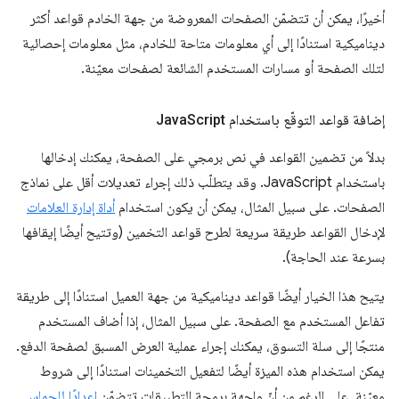
أخيرًا، يمكن أن تتضمّن الصفحات المعروضة من جهة الخادم قواعد أكثر
ديناميكية استنادًا إلى أي معلومات متاحة للخادم، مثل معلومات إحصائية
لتلك الصفحة أو مسارات المستخدم الشائعة لصفحات معيّنة.
إضافة قواعد التوقّع باستخدام Java
Script
بدلاً من تضمين القواعد في نص برمجي على الصفحة، يمكنك إدخالها
باستخدام JavaScript. وقد يتطلّب ذلك إجراء تعديلات أقل على نماذج
الصفحات. على سبيل المثال، يمكن أن يكون استخدام
أداة إدارة العلامات
لإدخال القواعد طريقة سريعة لطرح قواعد التخمين (وتتيح أيضًا إيقافها
بسرعة عند الحاجة).
يتيح هذا الخيار أيضًا قواعد ديناميكية من جهة العميل استنادًا إلى طريقة
تفاعل المستخدم مع الصفحة. على سبيل المثال، إذا أضاف المستخدم
منتجًا إلى سلة التسوق، يمكنك إجراء عملية العرض المسبق لصفحة الدفع.
يمكن استخدام هذه الميزة أيضًا لتفعيل التخمينات استنادًا إلى شروط
معيّنة. على الرغم من أنّ واجهة برمجة التطبيقات تتضمّن
إعدادًا للحماس