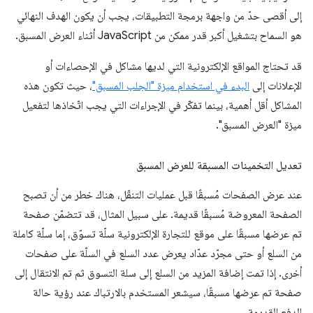
إلى أقصى حدّ من واجهة برمجة التطبيقات، يجب أن يكون الهدف النهائي
هو السماح بتشغيل أكبر قدر ممكن من JavaScript أثناء العرض المسبق.
قد تحتاج المواقع الإلكترونية التي لديها مشاكل في الإحصاءات أو
الإعلانات إلى
البدء في استخدام ميزة "الجلب المسبق"
، حيث تكون هذه
المشاكل أقل أهمية، بينما تفكّر في الإجراءات التي يجب اتّخاذها لتفعيل
ميزة "العرض المسبق".
تعديل التخمينات المسبقة للعرض المسبق
عند عرض الصفحات مُسبقًا قبل عمليات التنقّل، هناك خطر من أن تصبح
الصفحة المعروضة مُسبقًا قديمة. على سبيل المثال، قد تتضمّن صفحة
تم عرضها مسبقًا على موقع للتجارة الإلكترونية سلّة تسوّق، إما سلّة كاملة
من السلع أو حتى مجرّد عدّاد يعرض عدد السلع في السلّة على صفحات
أخرى. إذا تمت إضافة المزيد من السلع إلى سلة التسوق ثم تم الانتقال إلى
صفحة تم عرضها مسبقًا، سيشعر المستخدم بالارتباك عند رؤية حالة
الدفع القديمة.