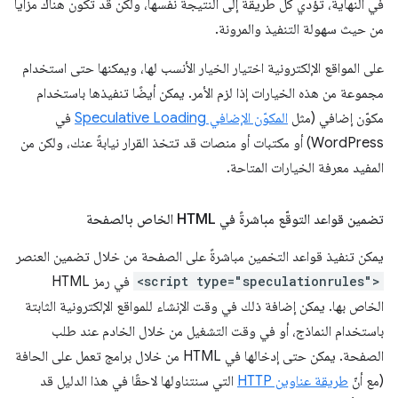
في النهاية، تؤدي كل طريقة إلى النتيجة نفسها، ولكن قد تكون هناك مزايا
من حيث سهولة التنفيذ والمرونة.
على المواقع الإلكترونية اختيار الخيار الأنسب لها، ويمكنها حتى استخدام
مجموعة من هذه الخيارات إذا لزم الأمر. يمكن أيضًا تنفيذها باستخدام
مكوّن إضافي (مثل
المكوّن الإضافي Speculative Loading
في
WordPress) أو مكتبات أو منصات قد تتخذ القرار نيابةً عنك، ولكن من
المفيد معرفة الخيارات المتاحة.
تضمين قواعد التوقّع مباشرةً في HTML الخاص بالصفحة
يمكن تنفيذ قواعد التخمين مباشرةً على الصفحة من خلال تضمين العنصر
<script type="speculationrules">
في رمز HTML
الخاص بها. يمكن إضافة ذلك في وقت الإنشاء للمواقع الإلكترونية الثابتة
باستخدام النماذج، أو في وقت التشغيل من خلال الخادم عند طلب
الصفحة. يمكن حتى إدخالها في HTML من خلال برامج تعمل على الحافة
(مع أنّ
طريقة عناوين HTTP
التي سنتناولها لاحقًا في هذا الدليل قد