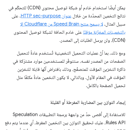
يمكن أيضًا استخدام خادم أو شبكة توصيل محتوى (CDN) للتحكّم في
نتائج التخمين المحدّدة من خلال
عنوان HTTP sec-purpose
. على
سبيل المثال،
لا يسمح منتج Speed Brain من Cloudflare إلا
بالتخمينات المخزّنة مؤقتًا
على خادم الحافة لشبكة توصيل المحتوى
(CDN)، ولن يرسل الطلبات إلى المصدر.
ومع ذلك، بما أنّ عمليات التحميل التخمينية تُستخدم عادةً لتحميل
الصفحات من المصدر نفسه، ستتوفّر للمستخدمين موارد مشترَكة في
ذاكرة التخزين المؤقت للمتصفّح، وذلك بافتراض أنّها قابلة للتخزين
المؤقت في المقام الأول. وبالتالي، لا يكون التخمين عادةً مكلفًا مثل
تحميل الصفحة بالكامل.
إيجاد التوازن بين المضاربة المفرطة أو القليلة
للاستفادة إلى أقصى حدّ من واجهة برمجة التطبيقات Speculation
Rules API، عليك تحقيق التوازن بين التخمين المفرط، أي عندما يتم دفع