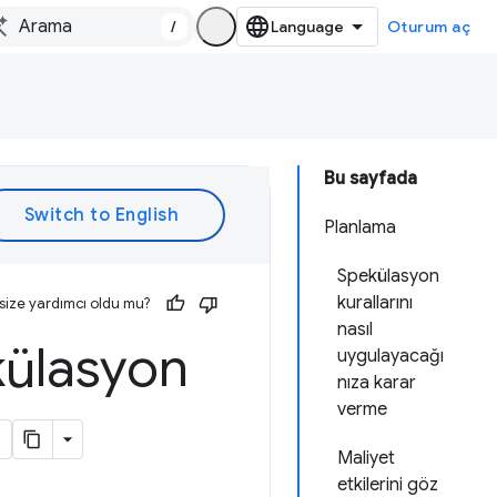
/
Oturum aç
Bu sayfada
Planlama
Spekülasyon
kurallarını
size yardımcı oldu mu?
nasıl
külasyon
uygulayacağı
nıza karar
verme
Maliyet
etkilerini göz