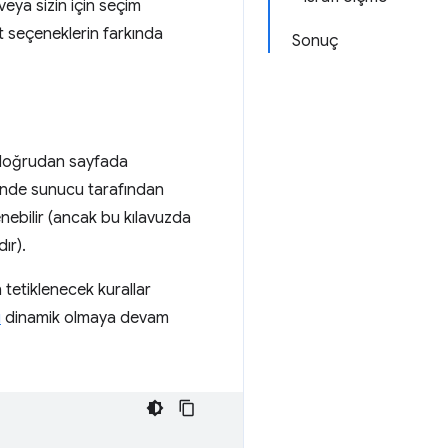
 veya sizin için seçim
ut seçeneklerin farkında
Sonuç
doğrudan sayfada
ğinde sunucu tarafından
nebilir (ancak bu kılavuzda
ır).
n tetiklenecek kurallar
ı
dinamik olmaya devam