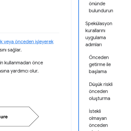
önünde
bulundurun
Spekülasyon
kurallarını
uygulama
ek veya önceden işleyerek
adımları
ını sağlar.
Önceden
erin kullanmadan önce
getirme ile
asına yardımcı olur.
başlama
Düşük riskli
önceden
oluşturma
İstekli
olmayan
önceden