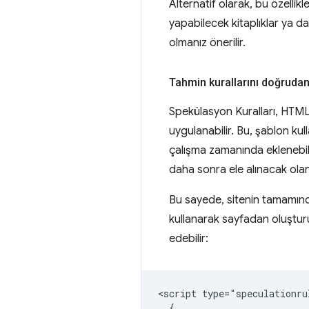
Alternatif olarak, bu özellikl
yapabilecek kitaplıklar ya d
olmanız önerilir.
Tahmin kurallarını doğruda
Spekülasyon Kuralları, HTML
uygulanabilir. Bu, şablon ku
çalışma zamanında eklenebili
daha sonra ele alınacak ola
Bu sayede, sitenin tamamında 
kullanarak sayfadan oluşturu
edebilir:
<script type="speculationrul
  {
