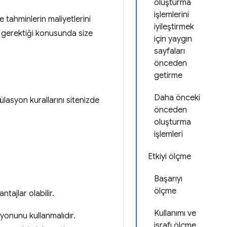
oluşturma
işlemlerini
 tahminlerin maliyetlerini
iyileştirmek
 gerektiği konusunda size
için yaygın
sayfaları
önceden
getirme
Daha önceki
lasyon kurallarını sitenizde
önceden
oluşturma
işlemleri
Etkiyi ölçme
Başarıyı
ölçme
tajlar olabilir.
Kullanımı ve
yonunu kullanmalıdır.
israfı ölçme