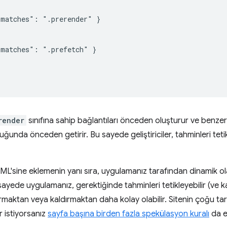
matches": ".prerender" }

matches": ".prefetch" }

render
sınıfına sahip bağlantıları önceden oluşturur ve benzer 
uğunda önceden getirir. Bu sayede geliştiriciler, tahminleri tetik
 HTML'sine eklemenin yanı sıra, uygulamanız tarafından dinamik ol
 sayede uygulamanız, gerektiğinde tahminleri tetikleyebilir (ve ka
rmaktan veya kaldırmaktan daha kolay olabilir. Sitenin çoğu tara
r istiyorsanız
sayfa başına birden fazla spekülasyon kuralı
da ek