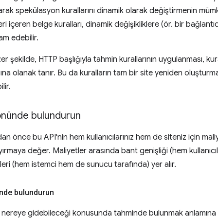
arak spekülasyon kurallarını dinamik olarak değiştirmenin mümk
ri içeren belge kuralları, dinamik değişikliklere (ör. bir bağlant
am edebilir.
 şekilde, HTTP başlığıyla tahmin kurallarının uygulanması, kural
a olanak tanır. Bu da kuralların tam bir site yeniden oluşturm
lir.
 önünde bulundurun
an önce bu API'nin hem kullanıcılarınız hem de siteniz için mali
rmaya değer. Maliyetler arasında bant genişliği (hem kullanıcı
tleri (hem istemci hem de sunucu tarafında) yer alır.
ünde bulundurun
ın nereye gidebileceği konusunda tahminde bulunmak anlamına 