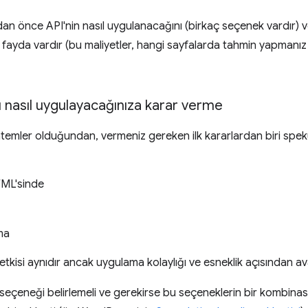
an önce API'nin nasıl uygulanacağını (birkaç seçenek vardır) ve
yda vardır (bu maliyetler, hangi sayfalarda tahmin yapmanız
ı nasıl uygulayacağınıza karar verme
öntemler olduğundan, vermeniz gereken ilk kararlardan biri spekü
ML'sinde
ma
kisi aynıdır ancak uygulama kolaylığı ve esneklik açısından avan
 seçeneği belirlemeli ve gerekirse bu seçeneklerin bir kombinas