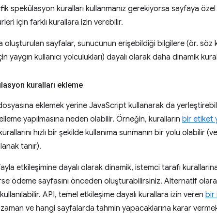
ifik spekülasyon kuralları kullanmanız gerekiyorsa sayfaya özel 
leri için farklı kurallara izin verebilir.
 oluşturulan sayfalar, sunucunun erişebildiği bilgilere (ör. söz
 için yaygın kullanıcı yolculukları) dayalı olarak daha dinamik kural
ülasyon kuralları ekleme
 dosyasına eklemek yerine JavaScript kullanarak da yerleştirebili
leme yapılmasına neden olabilir. Örneğin, kuralların
bir etiket 
rallarını hızlı bir şekilde kullanıma sunmanın bir yolu olabilir (ve
lanak tanır).
ayla etkileşimine dayalı olarak dinamik, istemci tarafı kuralların
rse ödeme sayfasını önceden oluşturabilirsiniz. Alternatif olarak,
kullanılabilir. API, temel etkileşime dayalı kurallara izin veren
bir
 ne zaman ve hangi sayfalarda tahmin yapacaklarına karar vermek 