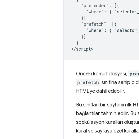
    "prerender": [{

      "where": { "selector_
    }],

    "prefetch": [{

      "where": { "selector_
    }]

  }

Önceki komut dosyası,
pre
prefetch
sınıfına sahip old
HTML'ye dahil edebilir.
Bu sınıfları bir sayfanın ilk
bağlantılar tahmin edilir. Bu
spekülasyon kuralları oluştu
kural ve sayfaya özel kuralla