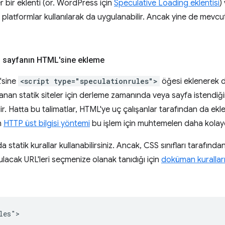
er bir eklenti (ör. WordPress için
Speculative Loading eklentisi
)
a platformlar kullanılarak da uygulanabilir. Ancak yine de mevc
n sayfanın HTML'sine ekleme
'sine
<script type="speculationrules">
öğesi eklenerek 
llanan statik siteler için derleme zamanında veya sayfa istendi
r. Hatta bu talimatlar, HTML'ye uç çalışanlar tarafından da ekle
n
HTTP üst bilgisi yöntemi
bu işlem için muhtemelen daha kolayd
statik kurallar kullanabilirsiniz. Ancak, CSS sınıfları tarafında
lacak URL'leri seçmenize olanak tanıdığı için
doküman kurallar
es">
