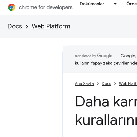
Dokümanlar
Örne
Docs
Web Platform
Google, i
kullanır. Yapay zeka çevirilerinde 
Ana Sayfa
Docs
Web Plat
Daha karm
kuralları