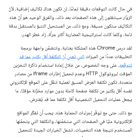
في حال كانت التوقعات دقيقة تمامًا، لن تكون هناك تكاليف إضافية، لأنّ
الزوّار سينتقلون إلى هذه الصفحات بعد ذلك، والفرق الوحيد هو أنّ هذه
التكاليف ستكون مسبقة. ومع ذلك، من المستحيل التنبؤ بالمستقبل بدقة
تامة، وكلما كانت استراتيجية المضاربة أكثر جرأة، زاد خطر الهدر.
لقد درس Chrome هذه المشكلة بعناية، وتتضمّن واجهة برمجة
التطبيقات عددًا من الميزات
التي تعني أنّ التكلفة أقل بكثير مما قد
تتوقّعه
. على وجه الخصوص، من خلال إعادة استخدام ذاكرة التخزين
المؤقت لبروتوكول HTTP وعدم تحميل إطارات iframe من مصادر
متعددة، تكون تكلفة العرض المسبق لعملية تنقّل على الموقع الإلكتروني
نفسه أقل بكثير من تكلفة صفحة كاملة بدون موارد مخزّنة مؤقتًا، ما
يجعل عمليات التحميل التخمينية أقل تكلفة مما قد يُفترض.
مع ذلك، حتى مع توفّر إجراءات الحماية هذه، يجب أن تفكّر المواقع
الإلكترونية مليًا في الصفحات التي ستخمّنها، والتكلفة التي يتحمّلها
المستخدم نتيجة هذه التخمينات. تشمل الخيارات الجيدة للتحميل