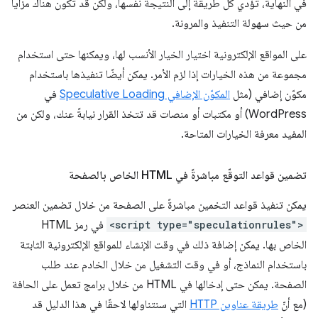
في النهاية، تؤدي كل طريقة إلى النتيجة نفسها، ولكن قد تكون هناك مزايا
من حيث سهولة التنفيذ والمرونة.
على المواقع الإلكترونية اختيار الخيار الأنسب لها، ويمكنها حتى استخدام
مجموعة من هذه الخيارات إذا لزم الأمر. يمكن أيضًا تنفيذها باستخدام
مكوّن إضافي (مثل
المكوّن الإضافي Speculative Loading
في
WordPress) أو مكتبات أو منصات قد تتخذ القرار نيابةً عنك، ولكن من
المفيد معرفة الخيارات المتاحة.
تضمين قواعد التوقّع مباشرةً في HTML الخاص بالصفحة
يمكن تنفيذ قواعد التخمين مباشرةً على الصفحة من خلال تضمين العنصر
<script type="speculationrules">
في رمز HTML
الخاص بها. يمكن إضافة ذلك في وقت الإنشاء للمواقع الإلكترونية الثابتة
باستخدام النماذج، أو في وقت التشغيل من خلال الخادم عند طلب
الصفحة. يمكن حتى إدخالها في HTML من خلال برامج تعمل على الحافة
(مع أنّ
طريقة عناوين HTTP
التي سنتناولها لاحقًا في هذا الدليل قد