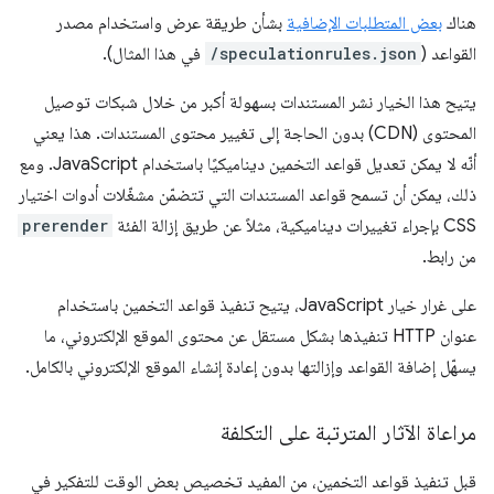
هناك
بعض المتطلبات الإضافية
بشأن طريقة عرض واستخدام مصدر
القواعد (
/speculationrules.json
في هذا المثال).
يتيح هذا الخيار نشر المستندات بسهولة أكبر من خلال شبكات توصيل
المحتوى (CDN) بدون الحاجة إلى تغيير محتوى المستندات. هذا يعني
أنّه لا يمكن تعديل قواعد التخمين ديناميكيًا باستخدام JavaScript. ومع
ذلك، يمكن أن تسمح قواعد المستندات التي تتضمّن مشغّلات أدوات اختيار
CSS بإجراء تغييرات ديناميكية، مثلاً عن طريق إزالة الفئة
prerender
من رابط.
على غرار خيار JavaScript، يتيح تنفيذ قواعد التخمين باستخدام
عنوان HTTP تنفيذها بشكل مستقل عن محتوى الموقع الإلكتروني، ما
يسهّل إضافة القواعد وإزالتها بدون إعادة إنشاء الموقع الإلكتروني بالكامل.
مراعاة الآثار المترتبة على التكلفة
قبل تنفيذ قواعد التخمين، من المفيد تخصيص بعض الوقت للتفكير في