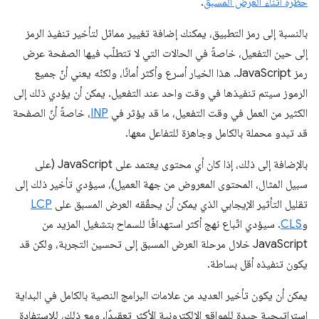
حظره أثناء العرض المسبق
.
بالنسبة إلى رمز التطبيق، يمكنك إضافة تغيير مماثل لتأخير تنفيذ الرمز
إلى حين التفعيل، خاصةً في الحالات التي لا تتطلّب فيها الصفحة عرض
رمز JavaScript. هذا الخيار أسرع وأكثر أمانًا، ولكنّه يعني أنّ جميع
الرموز سيتم تنفيذها في وقت واحد عند التفعيل. يمكن أن يؤدي ذلك إلى
الكثير من العمل في وقت التفعيل، ما قد يؤثر في
INP
، خاصةً أنّ الصفحة
قد تبدو محملة بالكامل وجاهزة للتفاعل معها.
بالإضافة إلى ذلك، إذا كان أي محتوى يعتمد على JavaScript (على
سبيل المثال، المحتوى المعروض من جهة العميل)، سيؤدي تأخير ذلك إلى
تقليل التأثير الإيجابي الذي يمكن أن يحقّقه العرض المسبق على
LCP
و
CLS
. سيؤدي اتّباع نهج أكثر استهدافًا للسماح بتشغيل المزيد من
JavaScript خلال مرحلة العرض المسبق إلى تحسين التجربة، ولكن قد
يكون تنفيذه أقل بساطة.
يمكن أن يكون تأخير العديد من علامات البرامج النصية بالكامل في البداية
استراتيجية جيدة للمواقع الإلكترونية الأكثر تعقيدًا. ومع ذلك، للاستفادة