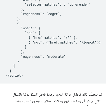
          "selector_matches": : ".prerender"

        },

        "eagerness": "eager",

      },

      {

        "where": {

          "and": [

            { "href_matches": "/*" },

            { "not": {"href_matches": "/logout"}}

          ]

        },

        "eagerness": "moderate"

      }

    ]

  }

قد يتطلّب ذلك تحليل حركة المرور لزيادة فرص التنبّؤ بدقة بالتنقّل
التالي. يمكن أن يساعدك فهم رحلات العملاء النموذجية عبر موقعك