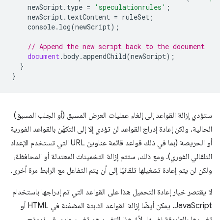
newScript
.
type
=
'speculationrules'
;
newScript
.
textContent
=
ruleSet
;
console
.
log
(
newScript
);
// Append the new script back to the document
document
.
body
.
appendChild
(
newScript
);
}
}
ستؤدي إزالة القواعد إلى إلغاء عمليات العرض المسبق (أو الجلب المسبق)
الحالية، ولكن إعادة إدراج القواعد لن تؤدي إلا إلى التكهّن بالقواعد الفورية
أو الحريصة (بما في ذلك قواعد قائمة عناوين URL التي تستخدم الإعداد
التلقائي الفوري). ومع ذلك، ستتم إزالة التخمينات المعتدلة أو المحافظة،
ولكن لن يتم إعادة تشغيلها تلقائيًا إلى أن يتم التفاعل مع الرابط مرة أخرى.
لا يقتصر خيار إعادة التحميل هذا على القواعد التي تم إدراجها باستخدام
JavaScript. يمكن أيضًا إزالة القواعد الثابتة المضمّنة في HTML أو
تغييرها بالطريقة نفسها، لأنّ هذا التغيير هو تغيير عادي في نموذج