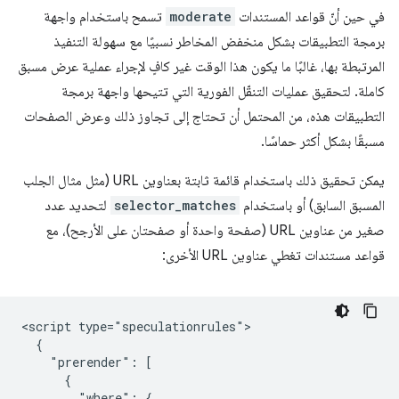
في حين أنّ قواعد المستندات
moderate
تسمح باستخدام واجهة
برمجة التطبيقات بشكل منخفض المخاطر نسبيًا مع سهولة التنفيذ
المرتبطة بها، غالبًا ما يكون هذا الوقت غير كافٍ لإجراء عملية عرض مسبق
كاملة. لتحقيق عمليات التنقّل الفورية التي تتيحها واجهة برمجة
التطبيقات هذه، من المحتمل أن تحتاج إلى تجاوز ذلك وعرض الصفحات
مسبقًا بشكل أكثر حماسًا.
يمكن تحقيق ذلك باستخدام قائمة ثابتة بعناوين URL (مثل مثال الجلب
المسبق السابق) أو باستخدام
selector_matches
لتحديد عدد
صغير من عناوين URL (صفحة واحدة أو صفحتان على الأرجح)، مع
قواعد مستندات تغطي عناوين URL الأخرى:
<script type="speculationrules">

  {

    "prerender": [

      {

        "where": {
