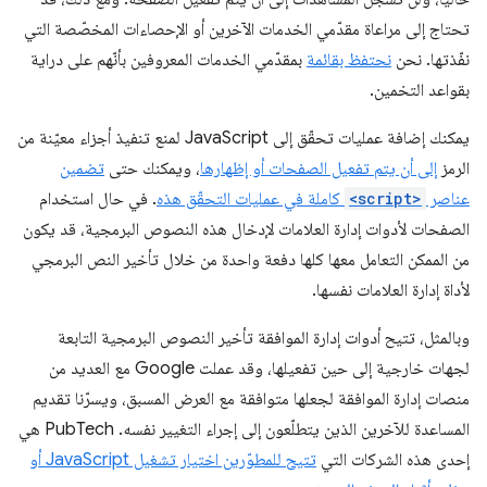
تحتاج إلى مراعاة مقدّمي الخدمات الآخرين أو الإحصاءات المخصّصة التي
نفّذتها. نحن
نحتفظ بقائمة
بمقدّمي الخدمات المعروفين بأنّهم على دراية
بقواعد التخمين.
يمكنك إضافة عمليات تحقّق إلى JavaScript لمنع تنفيذ أجزاء معيّنة من
الرمز
إلى أن يتم تفعيل الصفحات أو إظهارها
، ويمكنك حتى
تضمين
عناصر
<script>
كاملة في عمليات التحقّق هذه
. في حال استخدام
الصفحات لأدوات إدارة العلامات لإدخال هذه النصوص البرمجية، قد يكون
من الممكن التعامل معها كلها دفعة واحدة من خلال تأخير النص البرمجي
لأداة إدارة العلامات نفسها.
وبالمثل، تتيح أدوات إدارة الموافقة تأخير النصوص البرمجية التابعة
لجهات خارجية إلى حين تفعيلها، وقد عملت Google مع العديد من
منصات إدارة الموافقة لجعلها متوافقة مع العرض المسبق، ويسرّنا تقديم
المساعدة للآخرين الذين يتطلّعون إلى إجراء التغيير نفسه. PubTech هي
إحدى هذه الشركات التي
تتيح للمطوّرين اختيار تشغيل JavaScript أو