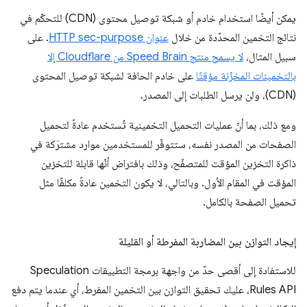
يمكن أيضًا استخدام خادم أو شبكة توصيل محتوى (CDN) للتحكّم في
نتائج التخمين المحدّدة من خلال
عنوان HTTP sec-purpose
. على
سبيل المثال،
لا يسمح منتج Speed Brain من Cloudflare إلا
بالتخمينات المخزّنة مؤقتًا
على خادم الحافة لشبكة توصيل المحتوى
(CDN)، ولن يرسل الطلبات إلى المصدر.
ومع ذلك، بما أنّ عمليات التحميل التخمينية تُستخدم عادةً لتحميل
الصفحات من المصدر نفسه، ستتوفّر للمستخدمين موارد مشترَكة في
ذاكرة التخزين المؤقت للمتصفّح، وذلك بافتراض أنّها قابلة للتخزين
المؤقت في المقام الأول. وبالتالي، لا يكون التخمين عادةً مكلفًا مثل
تحميل الصفحة بالكامل.
إيجاد التوازن بين المضاربة المفرطة أو القليلة
للاستفادة إلى أقصى حدّ من واجهة برمجة التطبيقات Speculation
Rules API، عليك تحقيق التوازن بين التخمين المفرط، أي عندما يتم دفع