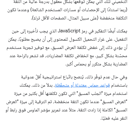
التخميني تلك التي يمكن توقّعها بشكل معقول بدرجة عالية من الثقة
(ربما استنادًا إلى الإحصاءات أو مسارات المستخدم الشائعة) وعندما تكون
التكلفة منخفضة (على سبيل المثال، الصفحات الأقل ثراءً).
يمكنك أيضًا التفكير في رمز JavaScript الذي يجب تأخيره إلى حين
التفعيل. على غرار التحميل الكسول للمحتوى إلى أن يصبح مطلوبًا، يمكن
أن يؤدي ذلك إلى خفض تكلفة العرض المسبق، مع توفير تجربة مستخدم
محسّنة بشكل كبير. مع انخفاض تكلفة المضاربات، قد تشعر بالراحة عند
المضاربة بشكل متكرر أو بحماس أكبر.
وفي حال عدم توفّر ذلك، يُنصح باتّباع استراتيجية أقلّ عدوانية
باستخدام
قواعد حماس معتدلة أو متحفّظة
. بدلاً من ذلك، يمكنك
استخدام ميزة "الجلب المسبق" التي تكون تكلفتها أقل بكثير من ميزة
"العرض المسبق" عندما تكون الثقة منخفضة، ثم الترقية إلى ميزة "العرض
المسبق" الكاملة إذا زادت الثقة، مثلاً عند تمرير مؤشر الماوس فوق رابط أو
النقر عليه فعليًا.