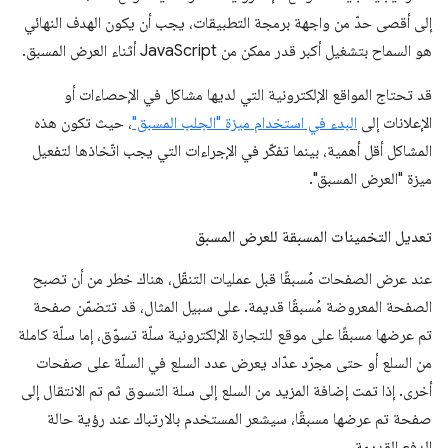
إلى أقصى حدّ من واجهة برمجة التطبيقات، يجب أن يكون الهدف النهائي
هو السماح بتشغيل أكبر قدر ممكن من JavaScript أثناء العرض المسبق.
قد تحتاج المواقع الإلكترونية التي لديها مشاكل في الإحصاءات أو
الإعلانات إلى
البدء في استخدام ميزة "الجلب المسبق"
، حيث تكون هذه
المشاكل أقل أهمية، بينما تفكّر في الإجراءات التي يجب اتّخاذها لتفعيل
ميزة "العرض المسبق".
تعديل التخمينات المسبقة للعرض المسبق
عند عرض الصفحات مُسبقًا قبل عمليات التنقّل، هناك خطر من أن تصبح
الصفحة المعروضة مُسبقًا قديمة. على سبيل المثال، قد تتضمّن صفحة
تم عرضها مسبقًا على موقع للتجارة الإلكترونية سلّة تسوّق، إما سلّة كاملة
من السلع أو حتى مجرّد عدّاد يعرض عدد السلع في السلّة على صفحات
أخرى. إذا تمت إضافة المزيد من السلع إلى سلة التسوق ثم تم الانتقال إلى
صفحة تم عرضها مسبقًا، سيشعر المستخدم بالارتباك عند رؤية حالة
الدفع القديمة.