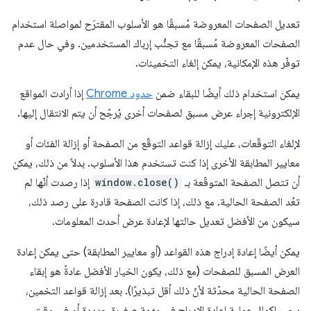
تعديل الصفحات المعروضة مُسبقًا هو الأسلوب المقترَح لمواصلة استخدام
الصفحات المعروضة مُسبقًا مع تجنُّب إرباك المستخدمين. وفي حال عدم
توفّر هذه الإمكانية، يمكن إلغاء التخمينات.
يمكن استخدام ذلك أيضًا للبقاء ضمن
حدود Chrome
إذا أرادت المواقع
الإلكترونية إجراء عرض مسبق لصفحات أخرى يُرجّح أن يتم الانتقال إليها.
لإلغاء التوقّعات، عليك إزالة قواعد التوقّع من الصفحة أو إزالة الفئات أو
معايير المطابقة الأخرى إذا كنت تستخدم هذا الأسلوب. بدلاً من ذلك، يمكن
أن تتصل الصفحة المتوقّعة بـ
window.close()
إذا رصدت أنّها لم
تعُد الصفحة الحالية. مع ذلك، إذا كانت الصفحة قادرة على رصد ذلك،
سيكون من الأفضل تعديل حالتها لإعادة عرض أحدث المعلومات.
يمكن أيضًا إعادة إدراج هذه القواعد (أو معايير المطابقة) حتى يمكن إعادة
العرض المسبق للصفحات (مع ذلك، يكون الخيار الأفضل عادةً هو إبقاء
الصفحة الحالية محدّثة لأنّ ذلك أقل تبذيرًا). بعد إزالة قواعد التخمين،
يجب إكمال عملية إعادة الإدراج في مهمة صغيرة جديدة أو في وقت