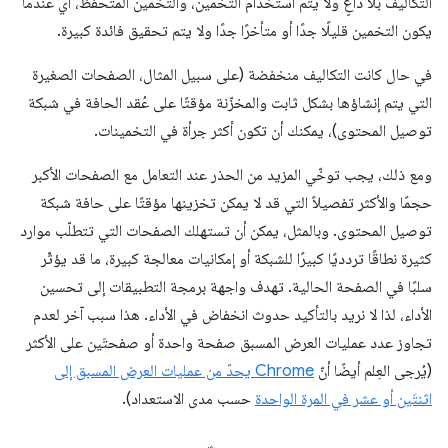
التكاليف بلا داعٍ ولا يتم استخدام التخمين، والتخمين المتحفّظ، أي عندما
يكون التخمين قليلًا جدًا أو متأخرًا جدًا ولا يتم تحقيق فائدة كبيرة.
في حال كانت التكاليف منخفضة (على سبيل المثال، الصفحات الصغيرة
التي يتم إنشاؤها بشكل ثابت والمخزّنة مؤقتًا على عُقد الحافة في شبكة
توصيل المحتوى)، يمكنك أن تكون أكثر جرأة في التخمينات.
ومع ذلك، يجب توخّي المزيد من الحذر عند التعامل مع الصفحات الأكبر
حجمًا والأكثر تفصيلاً التي قد لا يمكن تخزينها مؤقتًا على حافة شبكة
توصيل المحتوى. وبالمثل، يمكن أن تستهلك الصفحات التي تتطلّب موارد
كثيرة نطاقًا تردديًا كبيرًا للشبكة أو إمكانيات معالجة كبيرة، ما قد يؤثّر
سلبًا في الصفحة الحالية. تهدف واجهة برمجة التطبيقات إلى تحسين
الأداء، لذا لا نريد بالتأكيد حدوث انخفاض في الأداء. هذا سبب آخر لعدم
تجاوز عدد عمليات العرض المسبق صفحة واحدة أو صفحتَين على الأكثر
(يُرجى العِلم أيضًا أنّ
Chrome يحدّ من عمليات العرض المسبق إلى
اثنتَين أو عشر في المرة الواحدة
حسب مدى الاستعداد).