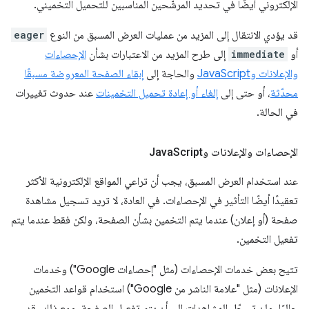
الإلكتروني أيضًا في تحديد المرشّحين المناسبين للتحميل التخميني.
قد يؤدي الانتقال إلى المزيد من عمليات العرض المسبق من النوع
eager
أو
immediate
إلى طرح المزيد من الاعتبارات بشأن
الإحصاءات
والإعلانات وJavaScript
والحاجة إلى
إبقاء الصفحة المعروضة مسبقًا
محدّثة
، أو حتى إلى
إلغاء أو إعادة تحميل التخمينات
عند حدوث تغييرات
في الحالة.
الإحصاءات والإعلانات وJava
Script
عند استخدام العرض المسبق، يجب أن تراعي المواقع الإلكترونية الأكثر
تعقيدًا أيضًا التأثير في الإحصاءات. في العادة، لا تريد تسجيل مشاهدة
صفحة (أو إعلان) عندما يتم التخمين بشأن الصفحة، ولكن فقط عندما يتم
تفعيل التخمين.
تتيح بعض خدمات الإحصاءات (مثل "إحصاءات Google") وخدمات
الإعلانات (مثل "علامة الناشر من Google") استخدام قواعد التخمين
حاليًا، ولن تسجّل المشاهدات إلى أن يتم تفعيل الصفحة. ومع ذلك، قد