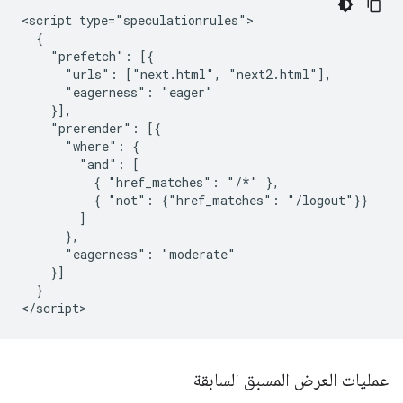
<script type="speculationrules">

  {

    "prefetch": [{

      "urls": ["next.html", "next2.html"],

      "eagerness": "eager"

    }],

    "prerender": [{

      "where": {

        "and": [

          { "href_matches": "/*" },

          { "not": {"href_matches": "/logout"}}

        ]

      },

      "eagerness": "moderate"

    }]

  }

عمليات العرض المسبق السابقة