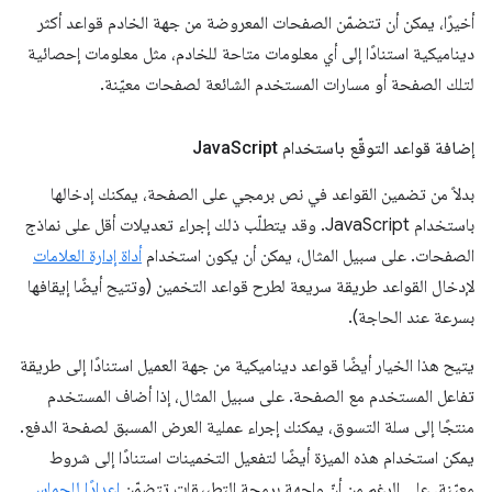
أخيرًا، يمكن أن تتضمّن الصفحات المعروضة من جهة الخادم قواعد أكثر
ديناميكية استنادًا إلى أي معلومات متاحة للخادم، مثل معلومات إحصائية
لتلك الصفحة أو مسارات المستخدم الشائعة لصفحات معيّنة.
إضافة قواعد التوقّع باستخدام Java
Script
بدلاً من تضمين القواعد في نص برمجي على الصفحة، يمكنك إدخالها
باستخدام JavaScript. وقد يتطلّب ذلك إجراء تعديلات أقل على نماذج
الصفحات. على سبيل المثال، يمكن أن يكون استخدام
أداة إدارة العلامات
لإدخال القواعد طريقة سريعة لطرح قواعد التخمين (وتتيح أيضًا إيقافها
بسرعة عند الحاجة).
يتيح هذا الخيار أيضًا قواعد ديناميكية من جهة العميل استنادًا إلى طريقة
تفاعل المستخدم مع الصفحة. على سبيل المثال، إذا أضاف المستخدم
منتجًا إلى سلة التسوق، يمكنك إجراء عملية العرض المسبق لصفحة الدفع.
يمكن استخدام هذه الميزة أيضًا لتفعيل التخمينات استنادًا إلى شروط
معيّنة. على الرغم من أنّ واجهة برمجة التطبيقات تتضمّن
إعدادًا للحماس